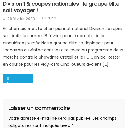
Division 1 & coupes nationales : le groupe élite
sait voyager !
Author
Posted
Bruno
28 février 2023
on
En championnat. Le championnat national Division 1 a repris
ses droits le samedi 18 février pour le compte de la
cinquième journée.Notre groupe élite se déplaçait pour
l’occasion à Génilac dans la Loire, avec au programme deux
matchs contre le Showtime Créteil et le FC Génilac. Rester
en course pour les Play-offs Cinq joueurs avaient […]
Navigation
Une cinquième place pour finir en division 1 , la réserve aux play-offs et le début de la coupe de France.
de
l’article
Laisser un commentaire
Votre adresse e-mail ne sera pas publiée.
Les champs
obligatoires sont indiqués avec
*