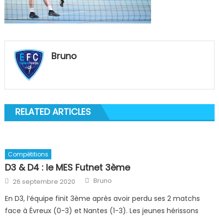
Bruno
RELATED ARTICLES
Compétitions
D3 & D4 : le MES Futnet 3ème
Author
Posted
Bruno
26 septembre 2020
on
En D3, l’équipe finit 3ème après avoir perdu ses 2 matchs
face à Évreux (0-3) et Nantes (1-3). Les jeunes hérissons