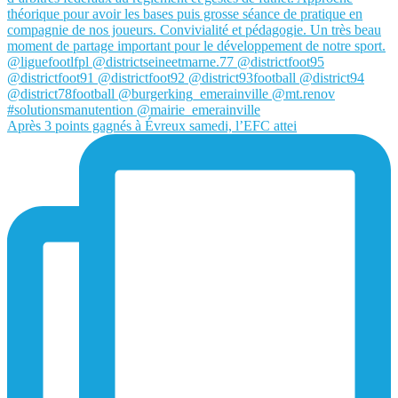
Après 3 points gagnés à Évreux samedi, l’EFC attei