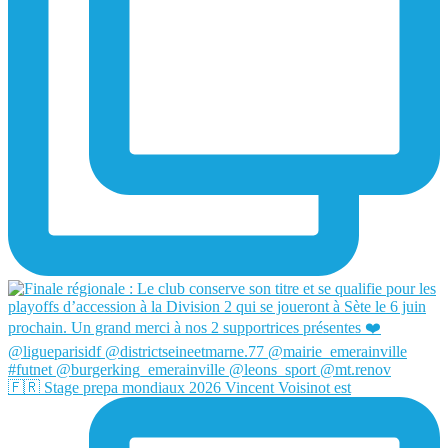
🇫🇷 Stage prepa mondiaux 2026 Vincent Voisinot est