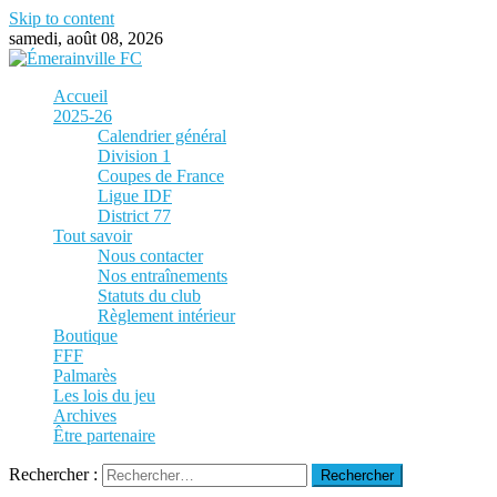
Skip to content
samedi, août 08, 2026
Accueil
2025-26
Calendrier général
Division 1
Coupes de France
Ligue IDF
District 77
Tout savoir
Nous contacter
Nos entraînements
Statuts du club
Règlement intérieur
Boutique
FFF
Palmarès
Les lois du jeu
Archives
Être partenaire
Rechercher :