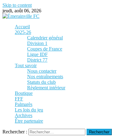
Skip to content
jeudi, août 06, 2026
Accueil
2025-26
Calendrier général
Division 1
Coupes de France
Ligue IDF
District 77
Tout savoir
Nous contacter
Nos entraînements
Statuts du club
Règlement intérieur
Boutique
FFF
Palmarès
Les lois du jeu
Archives
Être partenaire
Rechercher :