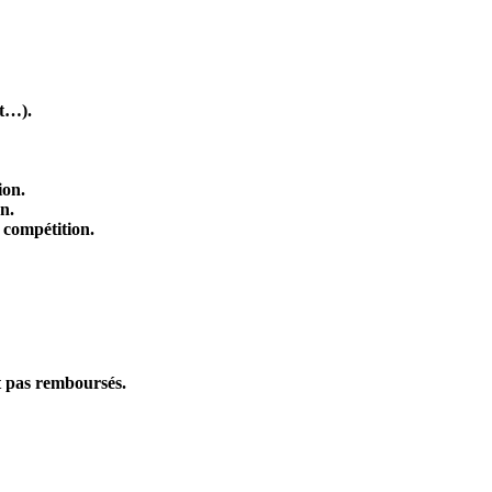
ct…).
ion.
n.
a compétition.
nt pas remboursés.