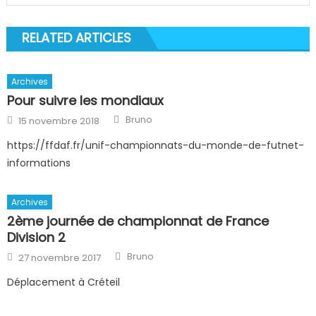
RELATED ARTICLES
Archives
Pour suivre les mondiaux
Author
Posted
Bruno
15 novembre 2018
on
https://ffdaf.fr/unif-championnats-du-monde-de-futnet-
informations
Archives
2ème journée de championnat de France
Division 2
Author
Posted
Bruno
27 novembre 2017
on
Déplacement à Créteil