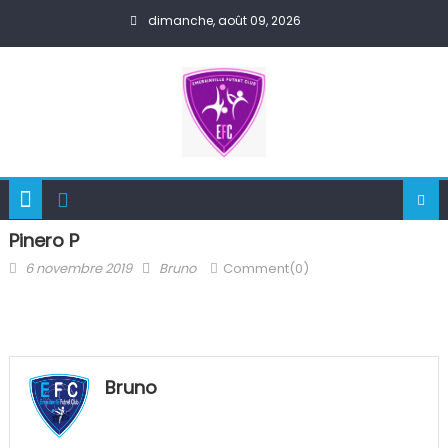
Skip
dimanche, août 09, 2026
to
content
Pinero P
Posted
Author
6 novembre 2019
Bruno
Comment(0)
on
Bruno