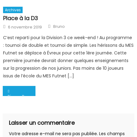
Archives
Place à la D3
Author
Posted
Bruno
6 novembre 2019
on
C’est reparti pour la Division 3 ce week-end ! Au programme
: tournoi de double et tournoi de simple. Les hérissons du MES
Futnet se déplace à Évreux pour cette 1ère journée. Cette
première journée devrait donner quelques enseignements
sur la progression de nos juniors. Pas moins de 10 joueurs
issus de l’école du MES Futnet […]
Navigation
Pinero P
de
l’article
Laisser un commentaire
Votre adresse e-mail ne sera pas publiée.
Les champs