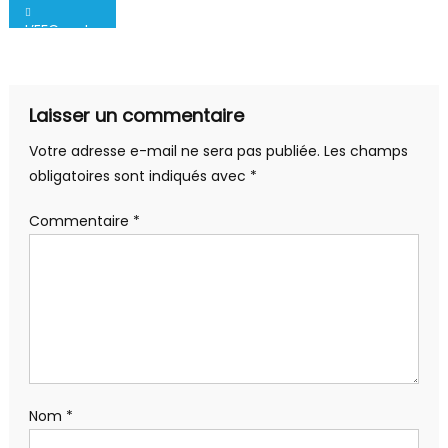
Navigation
L’EFC reste dans le bon wagon
de
l’article
Laisser un commentaire
Votre adresse e-mail ne sera pas publiée.
Les champs
obligatoires sont indiqués avec
*
Commentaire
*
Nom
*