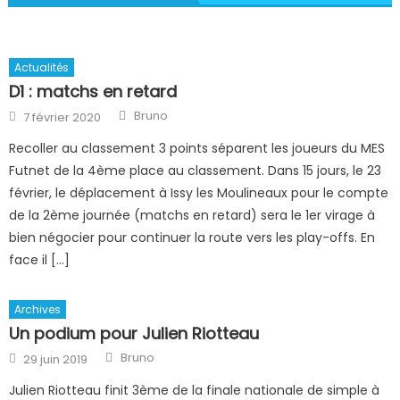
Actualités
D1 : matchs en retard
Author
Posted
Bruno
7 février 2020
on
Recoller au classement 3 points séparent les joueurs du MES
Futnet de la 4ème place au classement. Dans 15 jours, le 23
février, le déplacement à Issy les Moulineaux pour le compte
de la 2ème journée (matchs en retard) sera le 1er virage à
bien négocier pour continuer la route vers les play-offs. En
face il […]
Archives
Un podium pour Julien Riotteau
Author
Posted
Bruno
29 juin 2019
on
Julien Riotteau finit 3ème de la finale nationale de simple à