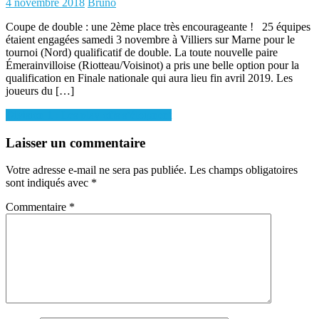
Posted
Author
4 novembre 2018
Bruno
on
Coupe de double : une 2ème place très encourageante ! 25 équipes
étaient engagées samedi 3 novembre à Villiers sur Marne pour le
tournoi (Nord) qualificatif de double. La toute nouvelle paire
Émerainvilloise (Riotteau/Voisinot) a pris une belle option pour la
qualification en Finale nationale qui aura lieu fin avril 2019. Les
joueurs du […]
Navigation
Division 1 : Les play offs s’éloignent
de
Laisser un commentaire
l’article
Votre adresse e-mail ne sera pas publiée.
Les champs obligatoires
sont indiqués avec
*
Commentaire
*