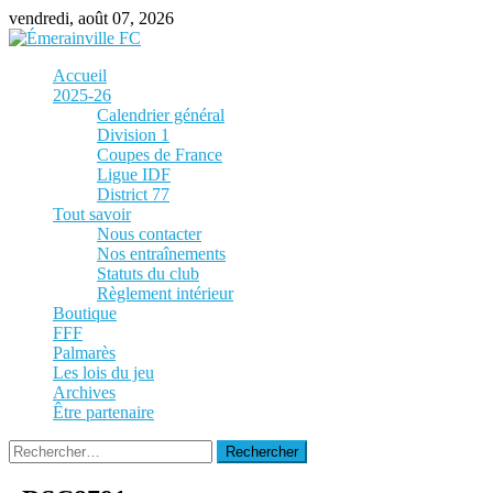
Skip
vendredi, août 07, 2026
to
content
Accueil
2025-26
Calendrier général
Division 1
Coupes de France
Ligue IDF
District 77
Tout savoir
Nous contacter
Nos entraînements
Statuts du club
Règlement intérieur
Boutique
FFF
Palmarès
Les lois du jeu
Archives
Être partenaire
Rechercher :