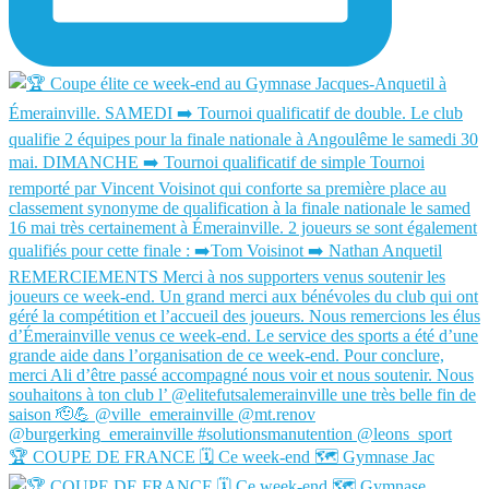
🏆 COUPE DE FRANCE 🗓️ Ce week-end 🗺️ Gymnase Jac