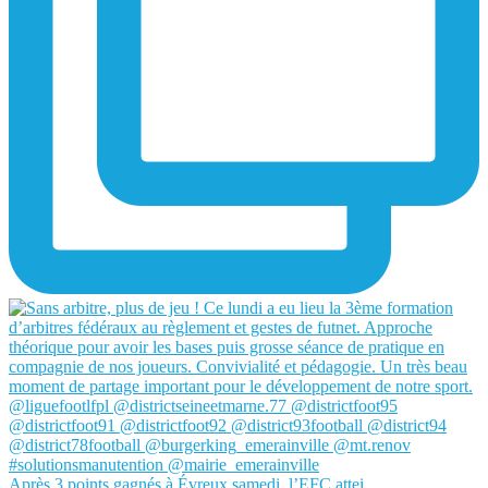
Après 3 points gagnés à Évreux samedi, l’EFC attei