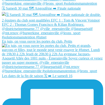
🗓️ Samedi 30 mai 🗺️ Angoulême ➡️ Finale nationale
En juin, on vous ouvre les portes du club. Petits
Les dates de la fin de saison 🗓️ ➡️ Le samedi 16