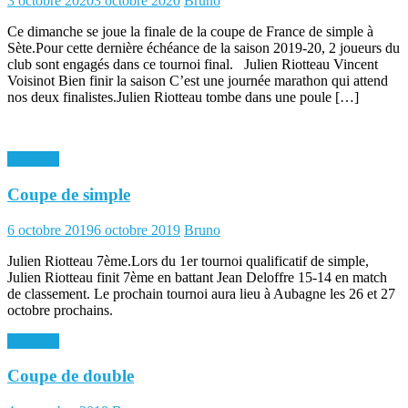
3 octobre 2020
3 octobre 2020
Bruno
on
Ce dimanche se joue la finale de la coupe de France de simple à
Sète.Pour cette dernière échéance de la saison 2019-20, 2 joueurs du
club sont engagés dans ce tournoi final. Julien Riotteau Vincent
Voisinot Bien finir la saison C’est une journée marathon qui attend
nos deux finalistes.Julien Riotteau tombe dans une poule […]
Archives
Coupe de simple
Posted
Author
6 octobre 2019
6 octobre 2019
Bruno
on
Julien Riotteau 7ème.Lors du 1er tournoi qualificatif de simple,
Julien Riotteau finit 7ème en battant Jean Deloffre 15-14 en match
de classement. Le prochain tournoi aura lieu à Aubagne les 26 et 27
octobre prochains.
Archives
Coupe de double