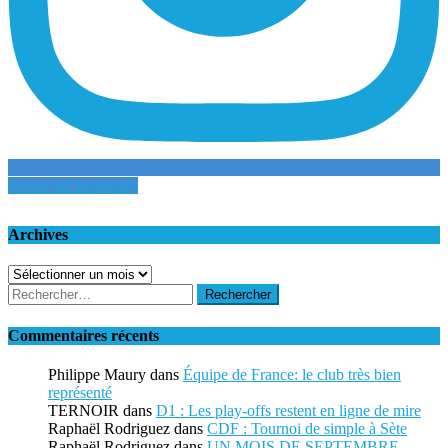
Suivre sur Instagram
Archives
Archives
Rechercher :
Commentaires récents
Philippe Maury
dans
Équipe de France: le club très bien
représenté
TERNOIR
dans
D1 : Les play-offs restent en ligne de mire
Raphaël Rodriguez
dans
CDF : Tournoi de simple à Sète
Raphaël Rodriguez
dans
UN MOIS DE SEPTEMBRE