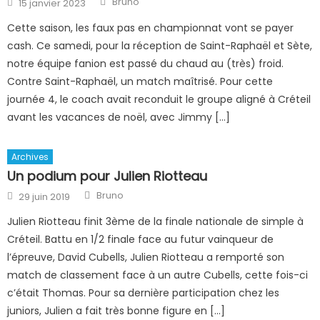
Bruno
15 janvier 2023
on
Cette saison, les faux pas en championnat vont se payer
cash. Ce samedi, pour la réception de Saint-Raphaël et Sète,
notre équipe fanion est passé du chaud au (très) froid.
Contre Saint-Raphaël, un match maîtrisé. Pour cette
journée 4, le coach avait reconduit le groupe aligné à Créteil
avant les vacances de noël, avec Jimmy […]
Archives
Un podium pour Julien Riotteau
Author
Posted
Bruno
29 juin 2019
on
Julien Riotteau finit 3ème de la finale nationale de simple à
Créteil. Battu en 1/2 finale face au futur vainqueur de
l’épreuve, David Cubells, Julien Riotteau a remporté son
match de classement face à un autre Cubells, cette fois-ci
c’était Thomas. Pour sa dernière participation chez les
juniors, Julien a fait très bonne figure en […]