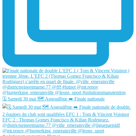
🗓️ Samedi 30 mai 🗺️ Angoulême ➡️ Finale nationale