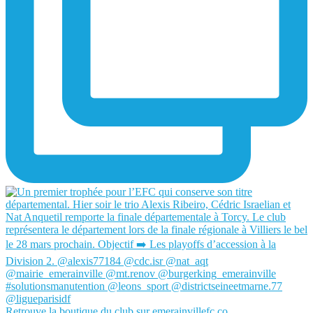
Retrouve la boutique du club sur emerainvillefc.co