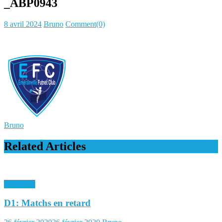
_ABP0943
Posted
Author
8 avril 2024
Bruno
Comment(0)
on
Bruno
Related Articles
Actualités
D1: Matchs en retard
Posted
Author