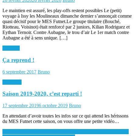
26 février 2020
26 février 2020
Bruno
on
Le maintien est assuré, les play-offs restent possibles Le (petit)
voyage à Issy les Moulineaux dimanche dernier s’annonçait comme
quasi décisif pour le MES Futnet.Le groupe titulaire (Bouché,
Riotteau, Voisinot) était renforcé par 2 juniors, Kilian Rodriguez et
Eythan Ternoir. Contre Aubagne, le trou d’air Le 1er match contre
Aubagne a été à sens unique. […]
Archives
Ça reprend !
Posted
Author
6 septembre 2017
Bruno
on
Actualités
Saison 2019-2020, c’est reparti !
Posted
Author
17 septembre 2019
6 octobre 2019
Bruno
on
En attendant d’avoir toutes les infos sur ce qui attend les hérissons
du MES Futnet cette saison, on vous offre une petite vidéo…
Navigation
Une cinquième place pour finir en division 1 , la réserve aux play-