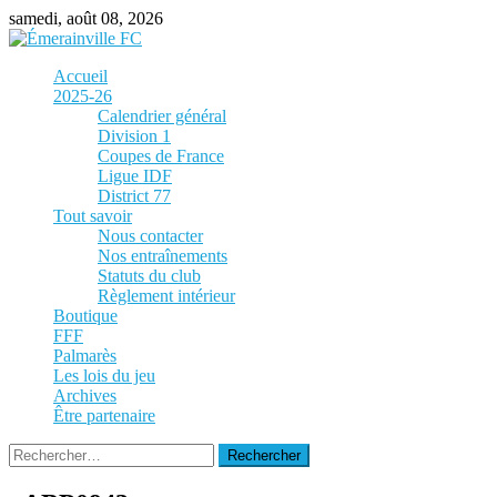
Skip
samedi, août 08, 2026
to
content
Accueil
2025-26
Calendrier général
Division 1
Coupes de France
Ligue IDF
District 77
Tout savoir
Nous contacter
Nos entraînements
Statuts du club
Règlement intérieur
Boutique
FFF
Palmarès
Les lois du jeu
Archives
Être partenaire
Rechercher :