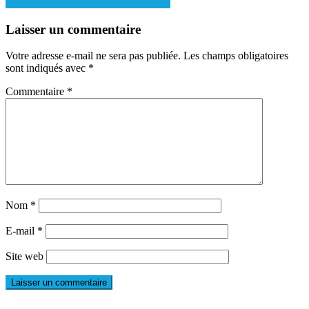
offs et le début de la coupe de France.
de
l’article
Laisser un commentaire
Votre adresse e-mail ne sera pas publiée.
Les champs obligatoires
sont indiqués avec
*
Commentaire
*
Nom
*
E-mail
*
Site web