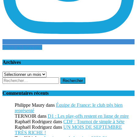
Suivre sur Instagram
Archives
Archives
Rechercher :
Commentaires récents
Philippe Maury
dans
Équipe de France: le club très bien
représenté
TERNOIR
dans
D1 : Les play-offs restent en ligne de mire
Raphaël Rodriguez
dans
CDF : Tournoi de simple à Sète
Raphaël Rodriguez
dans
UN MOIS DE SEPTEMBRE
TRÈS RICHE !