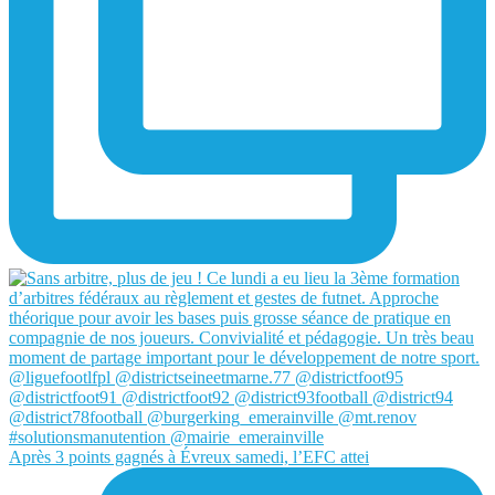
Après 3 points gagnés à Évreux samedi, l’EFC attei