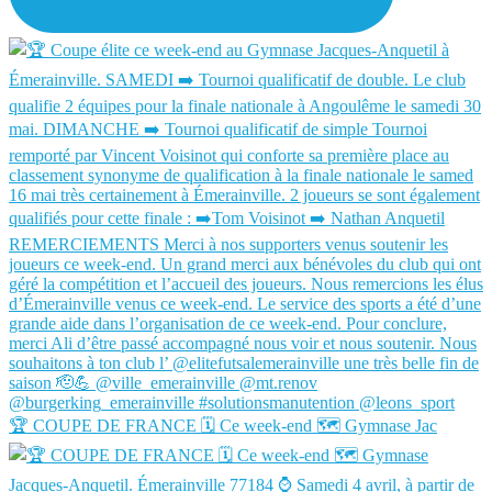
🏆 COUPE DE FRANCE 🗓️ Ce week-end 🗺️ Gymnase Jac