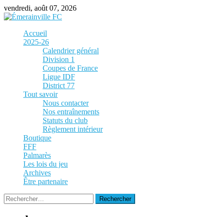
Skip
vendredi, août 07, 2026
to
content
Accueil
2025-26
Calendrier général
Division 1
Coupes de France
Ligue IDF
District 77
Tout savoir
Nous contacter
Nos entraînements
Statuts du club
Règlement intérieur
Boutique
FFF
Palmarès
Les lois du jeu
Archives
Être partenaire
Rechercher :