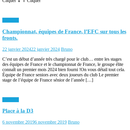
Cliquer ⇓ ⇑ Cliquer
Archives
Championnat, équipes de France, l’EFC sur tous les
fronts.
Posted
Author
22 janvier 2024
22 janvier 2024
Bruno
on
C’est un début d’année très chargé pour le club… entre les stages
des équipes de France et le championnat de France, le groupe élite
connaît un premier mois 2024 bien fourni !On vous détail tout cela.
Équipe de France seniors avec deux joueurs du club Le premier
stage de l’équipe de France sénior de l’année […]
Archives
Place à la D3
Posted
Author
6 novembre 2019
6 novembre 2019
Bruno
on