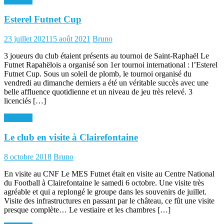
Archives
Esterel Futnet Cup
Posted
Author
23 juillet 2021
15 août 2021
Bruno
on
3 joueurs du club étaient présents au tournoi de Saint-Raphaël Le
Futnet Rapahëlois a organisé son 1er tournoi international : l’Esterel
Futnet Cup. Sous un soleil de plomb, le tournoi organisé du
vendredi au dimanche derniers a été un véritable succès avec une
belle affluence quotidienne et un niveau de jeu très relevé. 3
licenciés […]
Archives
Le club en visite à Clairefontaine
Posted
Author
8 octobre 2018
Bruno
on
En visite au CNF Le MES Futnet était en visite au Centre National
du Football à Clairefontaine le samedi 6 octobre. Une visite très
agréable et qui a replongé le groupe dans les souvenirs de juillet.
Visite des infrastructures en passant par le château, ce fût une visite
presque complète… Le vestiaire et les chambres […]