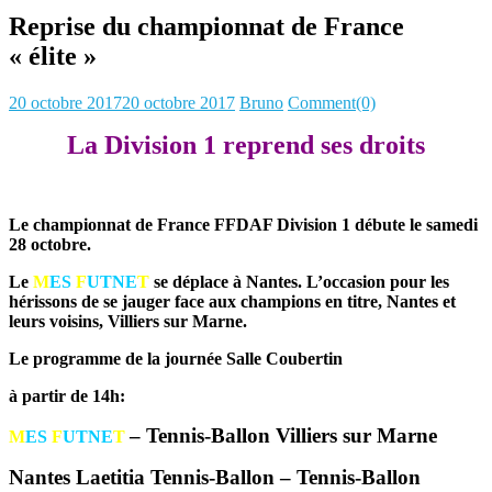
Reprise du championnat de France
« élite »
Posted
Author
20 octobre 2017
20 octobre 2017
Bruno
Comment(0)
on
La Division 1 reprend ses droits
Le championnat de France FFDAF Division 1 débute le samedi
28 octobre.
Le
M
E
S
F
UTNE
T
se déplace à Nantes. L’occasion pour les
hérissons de se jauger face aux champions en titre, Nantes et
leurs voisins, Villiers sur Marne.
Le programme de la journée Salle Coubertin
à partir de 14h:
– Tennis-Ballon Villiers sur Marne
M
ES
F
UTNE
T
Nantes Laetitia Tennis-Ballon – Tennis-Ballon