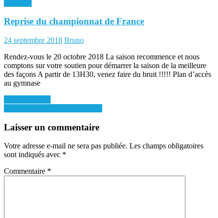
Archives
Reprise du championnat de France
Posted
Author
24 septembre 2018
Bruno
on
Rendez-vous le 20 octobre 2018 La saison recommence et nous
comptons sur votre soutien pour démarrer la saison de la meilleure
des façons A partir de 13H30, venez faire du bruit !!!!! Plan d’accès
au gymnase
Navigation
Division 3 – J1
Une 1ère journée en demi-teinte
de
l’article
Laisser un commentaire
Votre adresse e-mail ne sera pas publiée.
Les champs obligatoires
sont indiqués avec
*
Commentaire
*