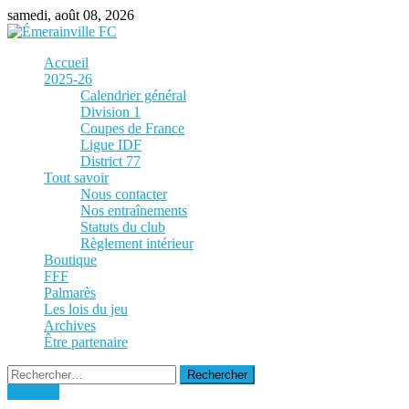
Skip
samedi, août 08, 2026
to
content
Accueil
2025-26
Calendrier général
Division 1
Coupes de France
Ligue IDF
District 77
Tout savoir
Nous contacter
Nos entraînements
Statuts du club
Règlement intérieur
Boutique
FFF
Palmarès
Les lois du jeu
Archives
Être partenaire
Rechercher :
Archives