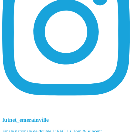
futnet_emerainville
Finale nationale de double L’EFC 1 ( Tom & Vincent