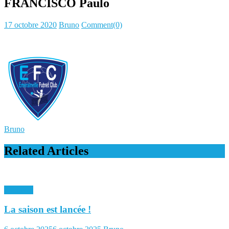
FRANCISCO Paulo
Posted
Author
17 octobre 2020
Bruno
Comment(0)
on
Bruno
Related Articles
Archives
La saison est lancée !
Posted
Author