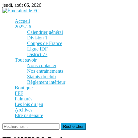
Skip
jeudi, août 06, 2026
to
content
Accueil
2025-26
Calendrier général
Division 1
Coupes de France
Ligue IDF
District 77
Tout savoir
Nous contacter
Nos entraînements
Statuts du club
Règlement intérieur
Boutique
FFF
Palmarès
Les lois du jeu
Archives
Être partenaire
Rechercher :