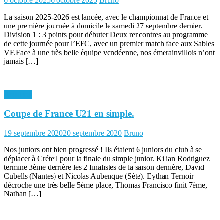
6 octobre 2025
6 octobre 2025
Bruno
on
La saison 2025-2026 est lancée, avec le championnat de France et
une première journée à domicile le samedi 27 septembre dernier.
Division 1 : 3 points pour débuter Deux rencontres au programme
de cette journée pour l’EFC, avec un premier match face aux Sables
VF.Face à une très belle équipe vendéenne, nos émerainvillois n’ont
jamais […]
Archives
Coupe de France U21 en simple.
Posted
Author
19 septembre 2020
20 septembre 2020
Bruno
on
Nos juniors ont bien progressé ! Ils étaient 6 juniors du club à se
déplacer à Créteil pour la finale du simple junior. Kilian Rodriguez
termine 3ème derrière les 2 finalistes de la saison dernière, David
Cubells (Nantes) et Nicolas Aubenque (Sète). Eythan Ternoir
décroche une très belle 5ème place, Thomas Francisco finit 7ème,
Nathan […]