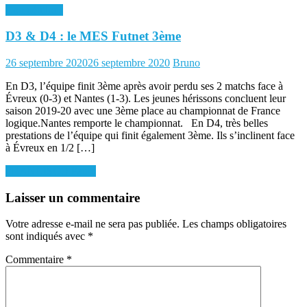
Compétitions
D3 & D4 : le MES Futnet 3ème
Posted
Author
26 septembre 2020
26 septembre 2020
Bruno
on
En D3, l’équipe finit 3ème après avoir perdu ses 2 matchs face à
Évreux (0-3) et Nantes (1-3). Les jeunes hérissons concluent leur
saison 2019-20 avec une 3ème place au championnat de France
logique.Nantes remporte le championnat. En D4, très belles
prestations de l’équipe qui finit également 3ème. Ils s’inclinent face
à Évreux en 1/2 […]
Navigation
FRANCISCO Paulo
de
Laisser un commentaire
l’article
Votre adresse e-mail ne sera pas publiée.
Les champs obligatoires
sont indiqués avec
*
Commentaire
*