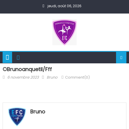
Skip
jeudi, août 06, 2026
to
content
©brunoanquetil/fff
Posted
Author
6 novembre 2023
Bruno
Comment(0)
on
Bruno