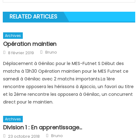
RELATED ARTICLES
Archives
Opération maintien
Author
Posted
Bruno
8 février 2019
on
Déplacement à Génilac pour le MES-Futnet S Début des
matchs à 13h30 Opération maintien pour le MES Futnet ce
samedi à Génilac avec 2 matchs importants.La 1ère
rencontre opposera les hérissons à Ajaccio, un favori au titre
et la 2ème rencontre les opposera à Génilac, un concurrent
direct pour le maintien.
Archives
Division 1 : En apprentissage…
Author
Posted
Bruno
23 octobre 2018