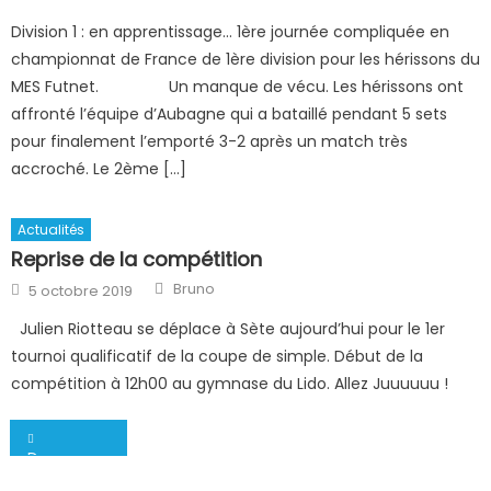
on
Division 1 : en apprentissage… 1ère journée compliquée en
championnat de France de 1ère division pour les hérissons du
MES Futnet. Un manque de vécu. Les hérissons ont
affronté l’équipe d’Aubagne qui a bataillé pendant 5 sets
pour finalement l’emporté 3-2 après un match très
accroché. Le 2ème […]
Actualités
Reprise de la compétition
Author
Posted
Bruno
5 octobre 2019
on
Julien Riotteau se déplace à Sète aujourd’hui pour le 1er
tournoi qualificatif de la coupe de simple. Début de la
compétition à 12h00 au gymnase du Lido. Allez Juuuuuu !
Navigation
Des vacances en bleu, blanc, rouge !
de