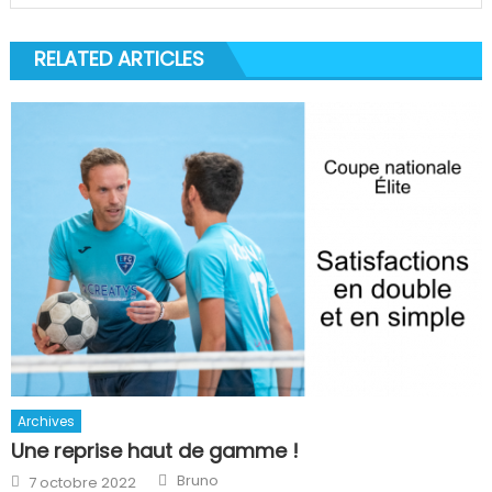
RELATED ARTICLES
Archives
Une reprise haut de gamme !
Author
Posted
Bruno
7 octobre 2022
on