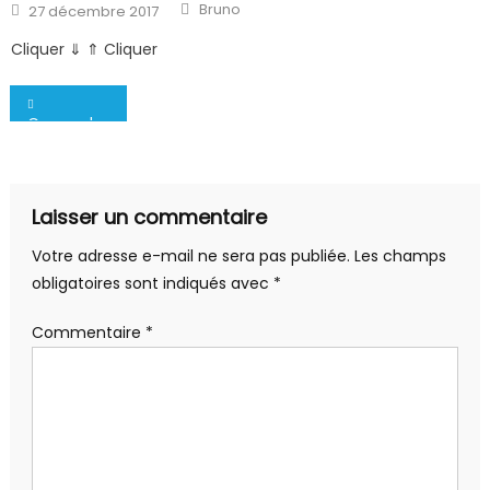
Author
Posted
Bruno
27 décembre 2017
on
Cliquer ⇓ ⇑ Cliquer
Navigation
Coupe de France U21 en simple.
de
l’article
Laisser un commentaire
Votre adresse e-mail ne sera pas publiée.
Les champs
obligatoires sont indiqués avec
*
Commentaire
*