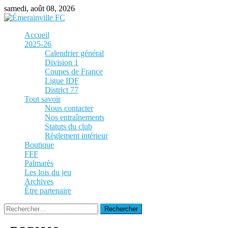
Skip
samedi, août 08, 2026
to
content
Accueil
2025-26
Calendrier général
Division 1
Coupes de France
Ligue IDF
District 77
Tout savoir
Nous contacter
Nos entraînements
Statuts du club
Règlement intérieur
Boutique
FFF
Palmarès
Les lois du jeu
Archives
Être partenaire
Rechercher :