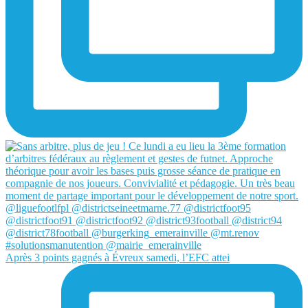
Après 3 points gagnés à Évreux samedi, l’EFC attei