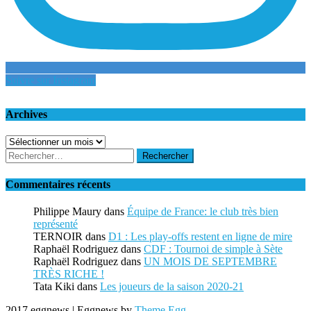
Suivre sur Instagram
Archives
Archives
Rechercher :
Commentaires récents
Philippe Maury
dans
Équipe de France: le club très bien
représenté
TERNOIR
dans
D1 : Les play-offs restent en ligne de mire
Raphaël Rodriguez
dans
CDF : Tournoi de simple à Sète
Raphaël Rodriguez
dans
UN MOIS DE SEPTEMBRE
TRÈS RICHE !
Tata Kiki
dans
Les joueurs de la saison 2020-21
2017 eggnews
|
Eggnews by
Theme Egg
.