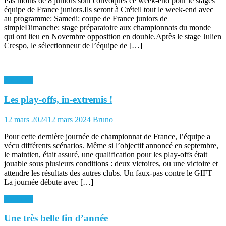
Pas moins de 8 juniors sont convoqués ce week-end pour le stages
équipe de France juniors.Ils seront à Créteil tout le week-end avec
au programme: Samedi: coupe de France juniors de
simpleDimanche: stage préparatoire aux championnats du monde
qui ont lieu en Novembre opposition en double.Après le stage Julien
Crespo, le sélectionneur de l’équipe de […]
Archives
Les play-offs, in-extremis !
Posted
Author
12 mars 2024
12 mars 2024
Bruno
on
Pour cette dernière journée de championnat de France, l’équipe a
vécu différents scénarios. Même si l’objectif annoncé en septembre,
le maintien, était assuré, une qualification pour les play-offs était
jouable sous plusieurs conditions : deux victoires, ou une victoire et
attendre les résultats des autres clubs. Un faux-pas contre le GIFT
La journée débute avec […]
Archives
Une très belle fin d’année