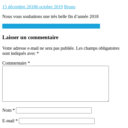
Posted
Author
15 décembre 2018
6 octobre 2019
Bruno
on
Nous vous souhaitons une très belle fin d’année 2018
Navigation
Championnat de France : cinq points et une première !
de
Laisser un commentaire
l’article
Votre adresse e-mail ne sera pas publiée.
Les champs obligatoires
sont indiqués avec
*
Commentaire
*
Nom
*
E-mail
*