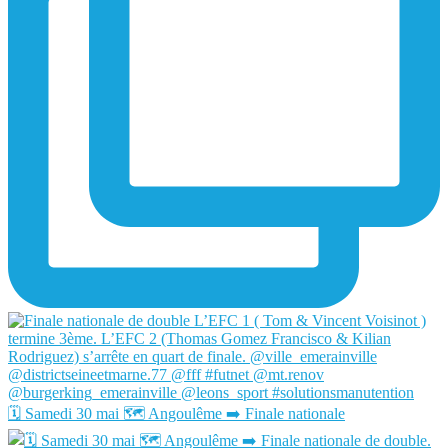
🗓️ Samedi 30 mai 🗺️ Angoulême ➡️ Finale nationale