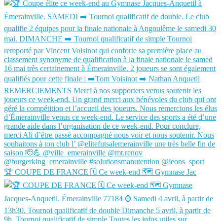
🏆 COUPE DE FRANCE 🗓️ Ce week-end 🗺️ Gymnase Jac