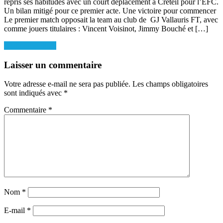
repris ses habitudes avec un court déplacement à Créteil pour l’EFC.
Un bilan mitigé pour ce premier acte. Une victoire pour commencer
Le premier match opposait la team au club de GJ Vallauris FT, avec
comme jouers titulaires : Vincent Voisinot, Jimmy Bouché et […]
Navigation
-©abphoto-3676
de
Laisser un commentaire
l’article
Votre adresse e-mail ne sera pas publiée.
Les champs obligatoires
sont indiqués avec
*
Commentaire
*
Nom
*
E-mail
*