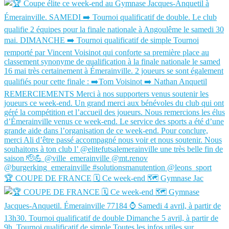
🏆 COUPE DE FRANCE 🗓️ Ce week-end 🗺️ Gymnase Jac