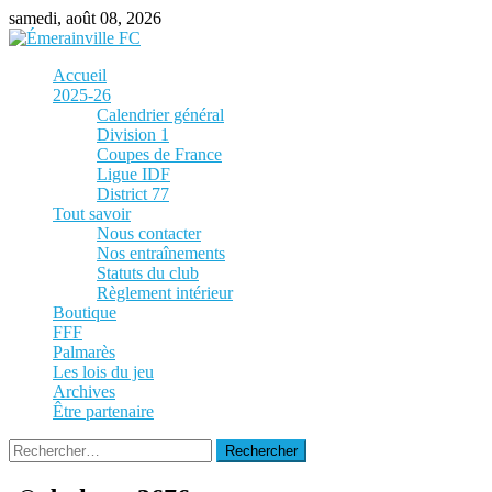
Skip
samedi, août 08, 2026
to
content
Accueil
2025-26
Calendrier général
Division 1
Coupes de France
Ligue IDF
District 77
Tout savoir
Nous contacter
Nos entraînements
Statuts du club
Règlement intérieur
Boutique
FFF
Palmarès
Les lois du jeu
Archives
Être partenaire
Rechercher :