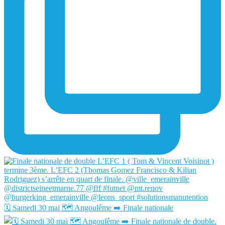
🗓️ Samedi 30 mai 🗺️ Angoulême ➡️ Finale nationale