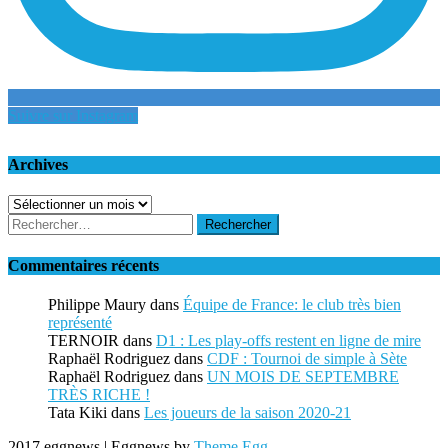
Suivre sur Instagram
Archives
Archives
Rechercher :
Commentaires récents
Philippe Maury
dans
Équipe de France: le club très bien
représenté
TERNOIR
dans
D1 : Les play-offs restent en ligne de mire
Raphaël Rodriguez
dans
CDF : Tournoi de simple à Sète
Raphaël Rodriguez
dans
UN MOIS DE SEPTEMBRE
TRÈS RICHE !
Tata Kiki
dans
Les joueurs de la saison 2020-21
2017 eggnews
|
Eggnews by
Theme Egg
.