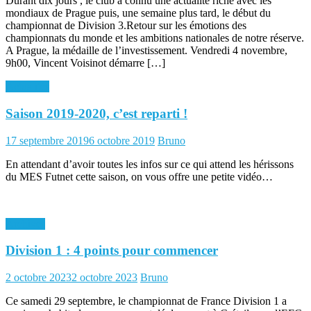
Durant dix jours , le club a connu une actualité riche avec les
mondiaux de Prague puis, une semaine plus tard, le début du
championnat de Division 3.Retour sur les émotions des
championnats du monde et les ambitions nationales de notre réserve.
A Prague, la médaille de l’investissement. Vendredi 4 novembre,
9h00, Vincent Voisinot démarre […]
Actualités
Saison 2019-2020, c’est reparti !
Posted
Author
17 septembre 2019
6 octobre 2019
Bruno
on
En attendant d’avoir toutes les infos sur ce qui attend les hérissons
du MES Futnet cette saison, on vous offre une petite vidéo…
Archives
Division 1 : 4 points pour commencer
Posted
Author
2 octobre 2023
2 octobre 2023
Bruno
on
Ce samedi 29 septembre, le championnat de France Division 1 a