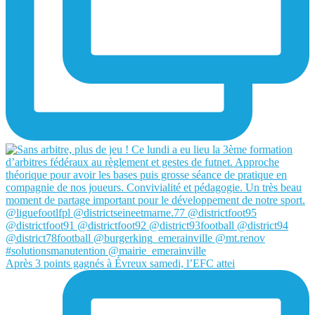
Après 3 points gagnés à Évreux samedi, l’EFC attei