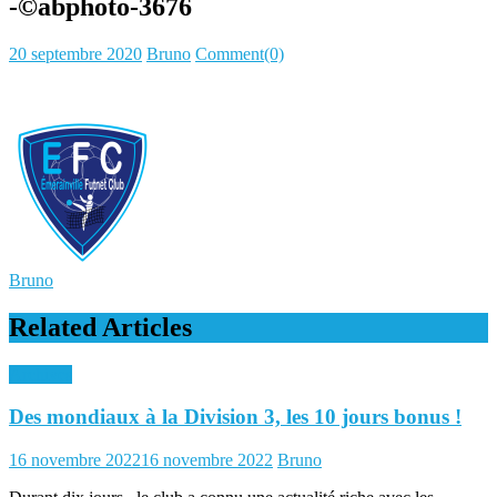
-©abphoto-3676
Posted
Author
20 septembre 2020
Bruno
Comment(0)
on
Bruno
Related Articles
Archives
Des mondiaux à la Division 3, les 10 jours bonus !
Posted
Author
16 novembre 2022
16 novembre 2022
Bruno
on