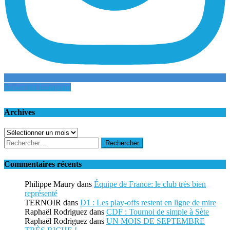
Suivre sur Instagram
Archives
Archives
Rechercher :
Commentaires récents
Philippe Maury
dans
Équipe de France: le club très bien
représenté
TERNOIR
dans
D1 : Les play-offs restent en ligne de mire
Raphaël Rodriguez
dans
CDF : Tournoi de simple à Sète
Raphaël Rodriguez
dans
UN MOIS DE SEPTEMBRE