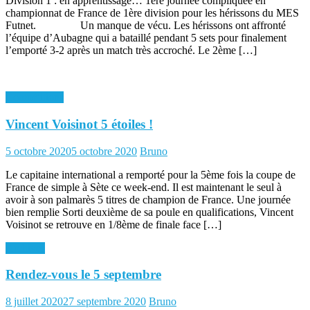
Division 1 : en apprentissage… 1ère journée compliquée en
championnat de France de 1ère division pour les hérissons du MES
Futnet. Un manque de vécu. Les hérissons ont affronté
l’équipe d’Aubagne qui a bataillé pendant 5 sets pour finalement
l’emporté 3-2 après un match très accroché. Le 2ème […]
Compétitions
Vincent Voisinot 5 étoiles !
Posted
Author
5 octobre 2020
5 octobre 2020
Bruno
on
Le capitaine international a remporté pour la 5ème fois la coupe de
France de simple à Sète ce week-end. Il est maintenant le seul à
avoir à son palmarès 5 titres de champion de France. Une journée
bien remplie Sorti deuxième de sa poule en qualifications, Vincent
Voisinot se retrouve en 1/8ème de finale face […]
Archives
Rendez-vous le 5 septembre
Posted
Author
8 juillet 2020
27 septembre 2020
Bruno