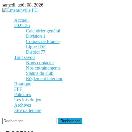
Skip
samedi, août 08, 2026
to
content
Accueil
2025-26
Calendrier général
Division 1
Coupes de France
Ligue IDF
District 77
Tout savoir
Nous contacter
Nos entraînements
Statuts du club
Règlement intérieur
Boutique
FFF
Palmarès
Les lois du jeu
Archives
Être partenaire
Rechercher :