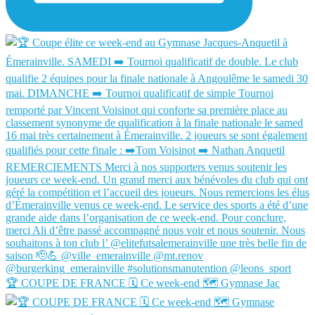
🏆 COUPE DE FRANCE 🗓️ Ce week-end 🗺️ Gymnase Jac