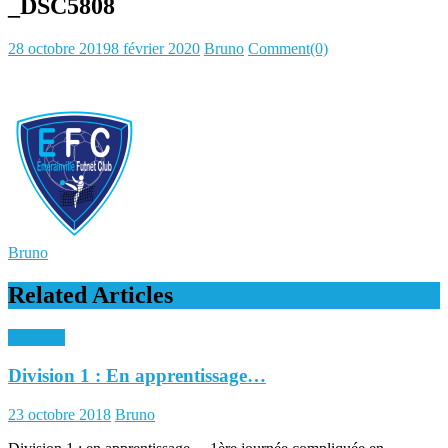
_DSC5808
Posted
Author
28 octobre 2019
8 février 2020
Bruno
Comment(0)
on
Bruno
Related Articles
Archives
Division 1 : En apprentissage…
Posted
Author
23 octobre 2018
Bruno
on