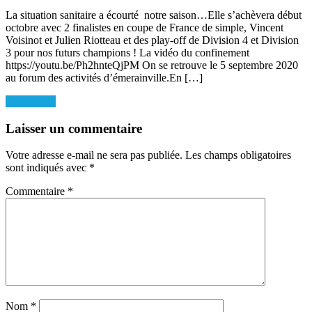
on
La situation sanitaire a écourté notre saison…Elle s’achèvera début
octobre avec 2 finalistes en coupe de France de simple, Vincent
Voisinot et Julien Riotteau et des play-off de Division 4 et Division
3 pour nos futurs champions ! La vidéo du confinement
https://youtu.be/Ph2hnteQjPM On se retrouve le 5 septembre 2020
au forum des activités d’émerainville.En […]
Navigation
_DSC5808
de
Laisser un commentaire
l’article
Votre adresse e-mail ne sera pas publiée.
Les champs obligatoires
sont indiqués avec
*
Commentaire
*
Nom
*