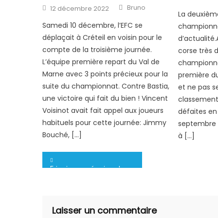
on
Author
Posted
Bruno
12 décembre 2022
on
La deuxièm
Samedi 10 décembre, l’EFC se
championnat
déplaçait à Créteil en voisin pour le
d’actualité
compte de la troisième journée.
corse très d
L’équipe première repart du Val de
championnat
Marne avec 3 points précieux pour la
première du
suite du championnat. Contre Bastia,
et ne pas se
une victoire qui fait du bien ! Vincent
classement.
Voisinot avait fait appel aux joueurs
défaites en
habituels pour cette journée: Jimmy
septembre d
Bouché, […]
à […]
Navigation
5 juniors en équipe de France !
de
l’article
Laisser un commentaire