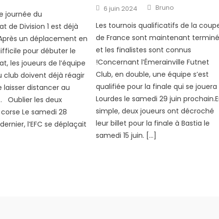
Author
Posted
Bruno
6 juin 2024
on
e journée du
Les tournois qualificatifs de la coup
 de Division 1 est déjà
de France sont maintenant termin
.Après un déplacement en
et les finalistes sont connus
ifficile pour débuter le
!Concernant l’Émerainville Futnet
, les joueurs de l’équipe
Club, en double, une équipe s’est
 club doivent déjà réagir
qualifiée pour la finale qui se jouera
 laisser distancer au
Lourdes le samedi 29 juin prochain.
 Oublier les deux
simple, deux joueurs ont décroché
 corse Le samedi 28
leur billet pour la finale à Bastia le
ernier, l’EFC se déplaçait
samedi 15 juin. […]