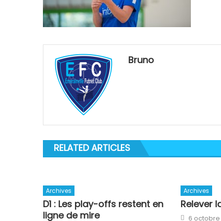
Bruno
RELATED ARTICLES
Archives
Archives
D1 : Les play-offs restent en
Relever l
ligne de mire
Posted
6 octobre