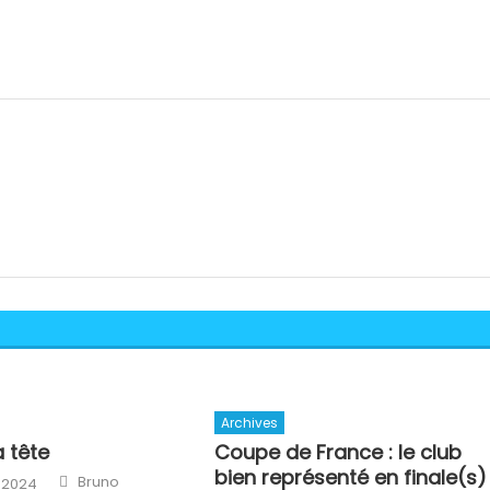
Archives
a tête
Coupe de France : le club
bien représenté en finale(s)
Author
Bruno
 2024