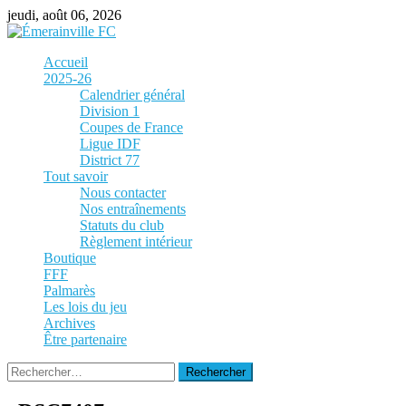
Skip
jeudi, août 06, 2026
to
content
Accueil
2025-26
Calendrier général
Division 1
Coupes de France
Ligue IDF
District 77
Tout savoir
Nous contacter
Nos entraînements
Statuts du club
Règlement intérieur
Boutique
FFF
Palmarès
Les lois du jeu
Archives
Être partenaire
Rechercher :