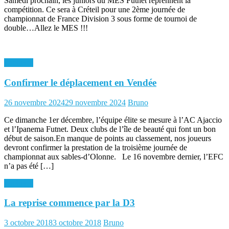
Samedi prochain, les juniors du MES Futnet reprennent la
compétition. Ce sera à Créteil pour une 2ème journée de
championnat de France Division 3 sous forme de tournoi de
double…Allez le MES !!!
Archives
Confirmer le déplacement en Vendée
Posted
Author
26 novembre 2024
29 novembre 2024
Bruno
on
Ce dimanche 1er décembre, l’équipe élite se mesure à l’AC Ajaccio
et l’Ipanema Futnet. Deux clubs de l’île de beauté qui font un bon
début de saison.En manque de points au classement, nos joueurs
devront confirmer la prestation de la troisième journée de
championnat aux sables-d’Olonne. Le 16 novembre dernier, l’EFC
n’a pas été […]
Archives
La reprise commence par la D3
Posted
Author
3 octobre 2018
3 octobre 2018
Bruno