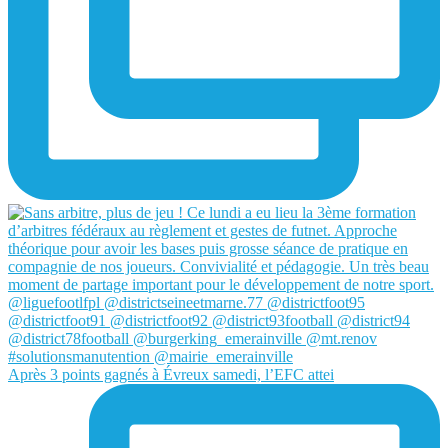
Après 3 points gagnés à Évreux samedi, l’EFC attei