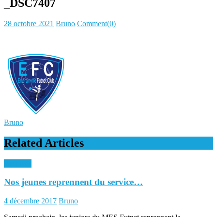
_DSC7407
Posted
Author
28 octobre 2021
Bruno
Comment(0)
on
Bruno
Related Articles
Archives
Nos jeunes reprennent du service…
Posted
Author
4 décembre 2017
Bruno
on