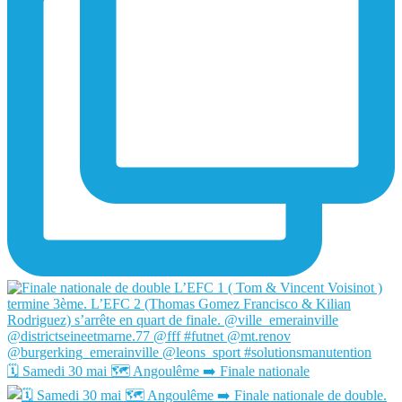
🗓️ Samedi 30 mai 🗺️ Angoulême ➡️ Finale nationale