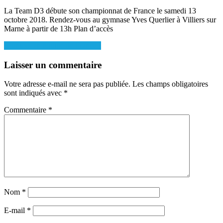
on
La Team D3 débute son championnat de France le samedi 13
octobre 2018. Rendez-vous au gymnase Yves Querlier à Villiers sur
Marne à partir de 13h Plan d’accès
Navigation
5 juniors en équipe de France !
de
Laisser un commentaire
l’article
Votre adresse e-mail ne sera pas publiée.
Les champs obligatoires
sont indiqués avec
*
Commentaire
*
Nom
*
E-mail
*