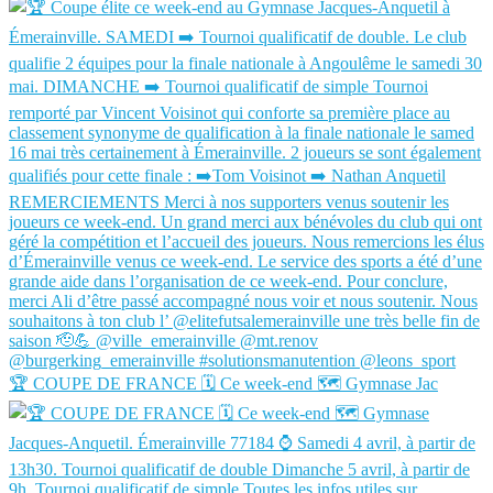
🏆 COUPE DE FRANCE 🗓️ Ce week-end 🗺️ Gymnase Jac