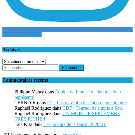
Suivre sur Instagram
Archives
Archives
Rechercher :
Commentaires récents
Philippe Maury
dans
Équipe de France: le club très bien
représenté
TERNOIR
dans
D1 : Les play-offs restent en ligne de mire
Raphaël Rodriguez
dans
CDF : Tournoi de simple à Sète
Raphaël Rodriguez
dans
UN MOIS DE SEPTEMBRE
TRÈS RICHE !
Tata Kiki
dans
Les joueurs de la saison 2020-21
2017 eggnews
|
Eggnews by
Theme Egg
.