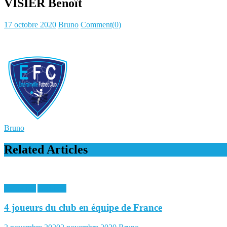
VISIER Benoît
Posted
Author
17 octobre 2020
Bruno
Comment(0)
on
Bruno
Related Articles
Actualités
Archives
4 joueurs du club en équipe de France
Posted
Author