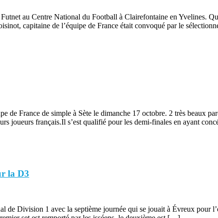
 de Futnet au Centre National du Football à Clairefontaine en Yvelines.
pitaine de l’équipe de France était convoqué par le sélectionneu
pe de France de simple à Sète le dimanche 17 octobre. 2 très beaux parco
urs joueurs français.Il s’est qualifié pour les demi-finales en ayant con
ur la D3
nal de Division 1 avec la septième journée qui se jouait à Évreux pour
remier set est remporté par les isséens, le deuxième est […]