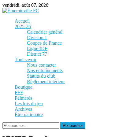
Skip
vendredi, août 07, 2026
to
content
Accueil
2025-26
Calendrier général
Division 1
Coupes de France
Ligue IDF
District 77
Tout savoir
Nous contacter
Nos entraînements
Statuts du club
Règlement intérieur
Boutique
FFF
Palmarès
Les lois du jeu
Archives
Être partenaire
Rechercher :