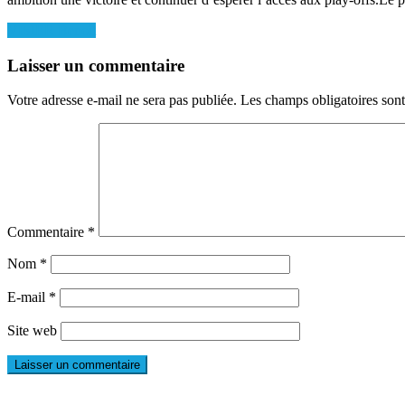
Navigation
VISIER Benoît
de
Laisser un commentaire
l’article
Votre adresse e-mail ne sera pas publiée.
Les champs obligatoires son
Commentaire
*
Nom
*
E-mail
*
Site web