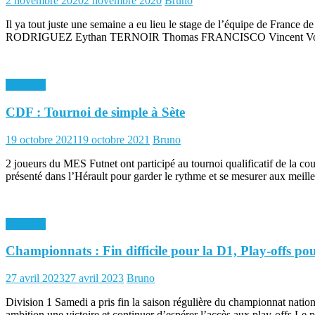
2 novembre 2020
2 novembre 2020
Bruno
on
Il ya tout juste une semaine a eu lieu le stage de l’équipe de France
RODRIGUEZ Eythan TERNOIR Thomas FRANCISCO Vincent Voisinot, ca
Archives
CDF : Tournoi de simple à Sète
Posted
Author
19 octobre 2021
19 octobre 2021
Bruno
on
2 joueurs du MES Futnet ont participé au tournoi qualificatif de la cou
présenté dans l’Hérault pour garder le rythme et se mesurer aux meille
Archives
Championnats : Fin difficile pour la D1, Play-offs po
Posted
Author
27 avril 2023
27 avril 2023
Bruno
on
Division 1 Samedi a pris fin la saison régulière du championnat natio
ambition une victoire et continuer d’espérer l’accès aux play-offs.Le p