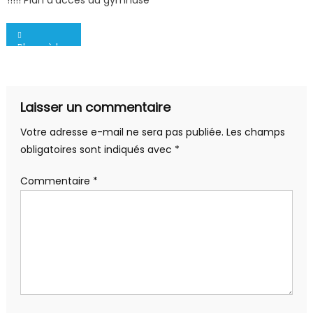
Navigation
Place à la compétition !
de
l’article
Laisser un commentaire
Votre adresse e-mail ne sera pas publiée.
Les champs
obligatoires sont indiqués avec
*
Commentaire
*