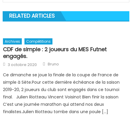
RELATED ARTICLES
Archives
Compétitions
CDF de simple : 2 joueurs du MES Futnet
engagés.
Author
Posted
Bruno
3 octobre 2020
on
Ce dimanche se joue la finale de la coupe de France de
simple à Sète.Pour cette dernière échéance de la saison
2019-20, 2 joueurs du club sont engagés dans ce tournoi
final. Julien Riotteau Vincent Voisinot Bien finir la saison
C’est une journée marathon qui attend nos deux
finalistes.Julien Riotteau tombe dans une poule […]