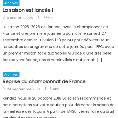
Archives
La saison est lancée !
Author
Posted
Bruno
6 octobre 2025
on
La saison 2025-2026 est lancée, avec le championnat de
France et une première journée à domicile le samedi 27
septembre dernier. Division 1 : 3 points pour débuter Deux
rencontres au programme de cette journée pour l’EFC, avec
un premier match face aux Sables VF.Face à une très belle
équipe vendéenne, nos émerainvillois n’ont jamais […]
Archives
Reprise du championnat de France
Author
Posted
Bruno
24 septembre 2018
on
Rendez-vous le 20 octobre 2018 La saison recommence et
nous comptons sur votre soutien pour démarrer la saison de
la meilleure des façons A partir de 13H30, venez faire du bruit
!!!!! Plan d’accès au gymnase