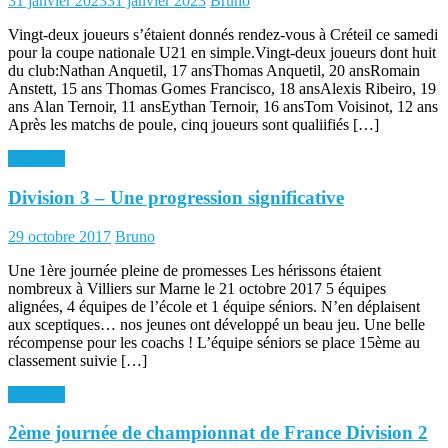
31 janvier 2023
31 janvier 2023
Bruno
on
Vingt-deux joueurs s’étaient donnés rendez-vous à Créteil ce samedi
pour la coupe nationale U21 en simple.Vingt-deux joueurs dont huit
du club:Nathan Anquetil, 17 ansThomas Anquetil, 20 ansRomain
Anstett, 15 ans Thomas Gomes Francisco, 18 ansAlexis Ribeiro, 19
ans Alan Ternoir, 11 ansEythan Ternoir, 16 ansTom Voisinot, 12 ans
Après les matchs de poule, cinq joueurs sont qualiifiés […]
Archives
Division 3 – Une progression significative
Posted
Author
29 octobre 2017
Bruno
on
Une 1ère journée pleine de promesses Les hérissons étaient
nombreux à Villiers sur Marne le 21 octobre 2017 5 équipes
alignées, 4 équipes de l’école et 1 équipe séniors. N’en déplaisent
aux sceptiques… nos jeunes ont développé un beau jeu. Une belle
récompense pour les coachs ! L’équipe séniors se place 15ème au
classement suivie […]
Archives
2ème journée de championnat de France Division 2