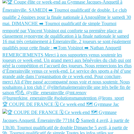
🏆 COUPE DE FRANCE 🗓️ Ce week-end 🗺️ Gymnase Jac