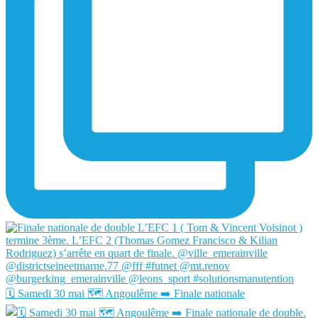
🗓️ Samedi 30 mai 🗺️ Angoulême ➡️ Finale nationale