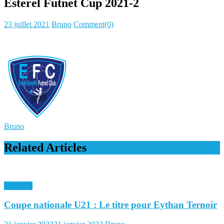
Esterel Futnet Cup 2021-2
Posted
Author
23 juillet 2021
Bruno
Comment(0)
on
Bruno
Related Articles
Archives
Coupe nationale U21 : Le titre pour Eythan Ternoir
Posted
Author