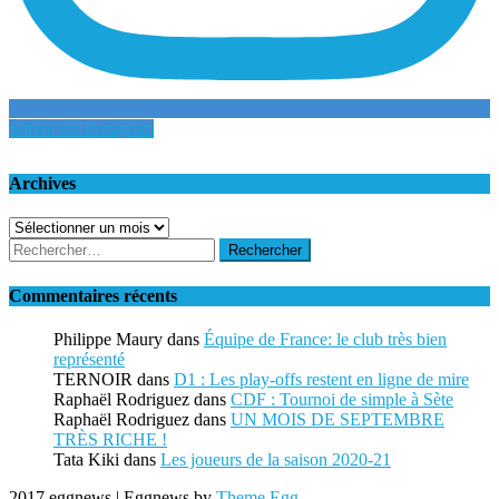
Suivre sur Instagram
Archives
Archives
Rechercher :
Commentaires récents
Philippe Maury
dans
Équipe de France: le club très bien
représenté
TERNOIR
dans
D1 : Les play-offs restent en ligne de mire
Raphaël Rodriguez
dans
CDF : Tournoi de simple à Sète
Raphaël Rodriguez
dans
UN MOIS DE SEPTEMBRE
TRÈS RICHE !
Tata Kiki
dans
Les joueurs de la saison 2020-21
2017 eggnews
|
Eggnews by
Theme Egg
.