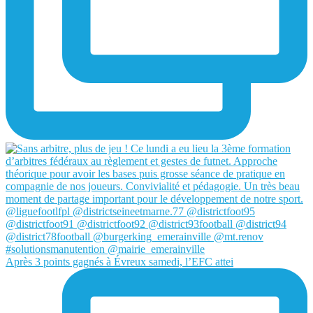
Après 3 points gagnés à Évreux samedi, l’EFC attei