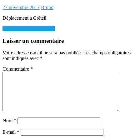
Posted
Author
27 novembre 2017
Bruno
on
Déplacement à Créteil
Navigation
Esterel Futnet Cup 2021-2
de
Laisser un commentaire
l’article
Votre adresse e-mail ne sera pas publiée.
Les champs obligatoires
sont indiqués avec
*
Commentaire
*
Nom
*
E-mail
*