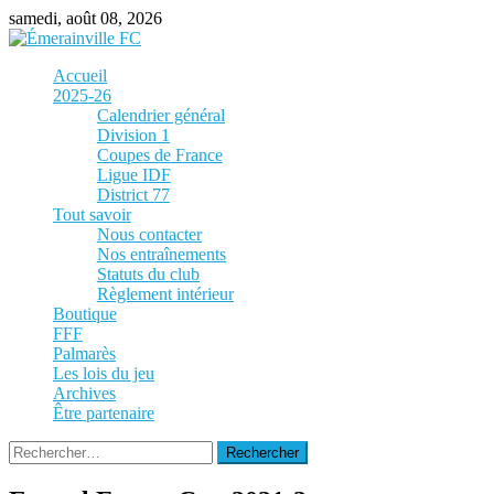
Skip
samedi, août 08, 2026
to
content
Accueil
2025-26
Calendrier général
Division 1
Coupes de France
Ligue IDF
District 77
Tout savoir
Nous contacter
Nos entraînements
Statuts du club
Règlement intérieur
Boutique
FFF
Palmarès
Les lois du jeu
Archives
Être partenaire
Rechercher :