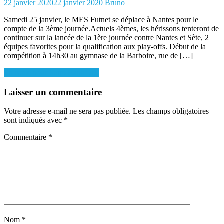
Posted
Author
22 janvier 2020
22 janvier 2020
Bruno
on
Samedi 25 janvier, le MES Futnet se déplace à Nantes pour le
compte de la 3ème journée.Actuels 4èmes, les hérissons tenteront de
continuer sur la lancée de la 1ère journée contre Nantes et Sète, 2
équipes favorites pour la qualification aux play-offs. Début de la
compétition à 14h30 au gymnase de la Barboire, rue de […]
Navigation
En route pour Saint-Raph’ !!!!
de
Laisser un commentaire
l’article
Votre adresse e-mail ne sera pas publiée.
Les champs obligatoires
sont indiqués avec
*
Commentaire
*
Nom
*