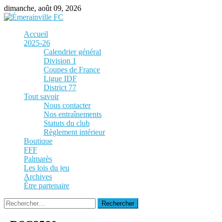
Skip
dimanche, août 09, 2026
to
content
Accueil
2025-26
Calendrier général
Division 1
Coupes de France
Ligue IDF
District 77
Tout savoir
Nous contacter
Nos entraînements
Statuts du club
Règlement intérieur
Boutique
FFF
Palmarès
Les lois du jeu
Archives
Être partenaire
Rechercher :