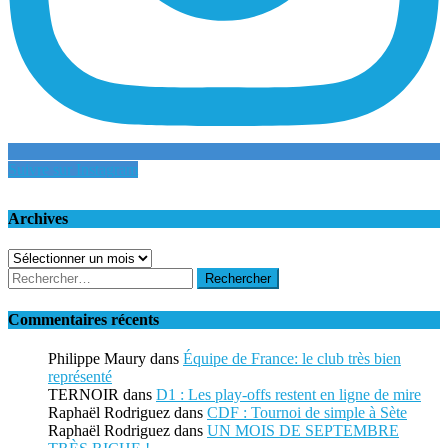
Suivre sur Instagram
Archives
Archives
Rechercher :
Commentaires récents
Philippe Maury
dans
Équipe de France: le club très bien
représenté
TERNOIR
dans
D1 : Les play-offs restent en ligne de mire
Raphaël Rodriguez
dans
CDF : Tournoi de simple à Sète
Raphaël Rodriguez
dans
UN MOIS DE SEPTEMBRE