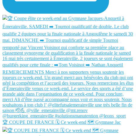
🏆 COUPE DE FRANCE 🗓️ Ce week-end 🗺️ Gymnase Jac