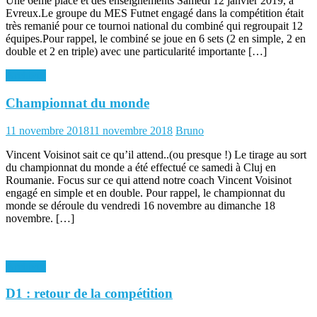
Une 6ème place et des enseignements Samedi 12 janvier 2019, à
Evreux.Le groupe du MES Futnet engagé dans la compétition était
très remanié pour ce tournoi national du combiné qui regroupait 12
équipes.Pour rappel, le combiné se joue en 6 sets (2 en simple, 2 en
double et 2 en triple) avec une particularité importante […]
Archives
Championnat du monde
Posted
Author
11 novembre 2018
11 novembre 2018
Bruno
on
Vincent Voisinot sait ce qu’il attend..(ou presque !) Le tirage au sort
du championnat du monde a été effectué ce samedi à Cluj en
Roumanie. Focus sur ce qui attend notre coach Vincent Voisinot
engagé en simple et en double. Pour rappel, le championnat du
monde se déroule du vendredi 16 novembre au dimanche 18
novembre. […]
Archives
D1 : retour de la compétition