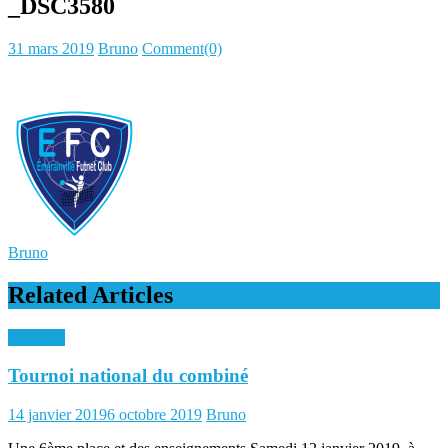
_DSC3580
Posted
Author
31 mars 2019
Bruno
Comment(0)
on
Bruno
Related Articles
Archives
Tournoi national du combiné
Posted
Author
14 janvier 2019
6 octobre 2019
Bruno
on