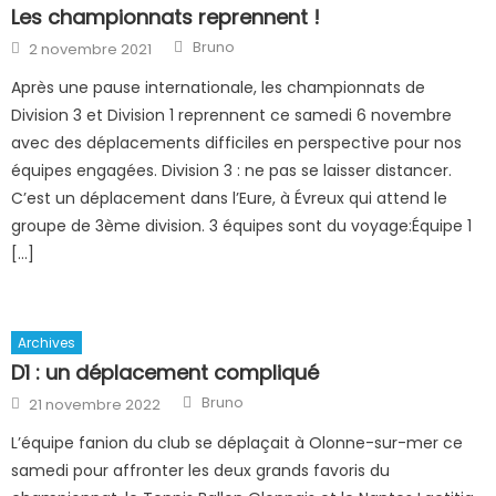
Les championnats reprennent !
Author
Posted
Bruno
2 novembre 2021
on
Après une pause internationale, les championnats de
Division 3 et Division 1 reprennent ce samedi 6 novembre
avec des déplacements difficiles en perspective pour nos
équipes engagées. Division 3 : ne pas se laisser distancer.
C’est un déplacement dans l’Eure, à Évreux qui attend le
groupe de 3ème division. 3 équipes sont du voyage:Équipe 1
[…]
Archives
D1 : un déplacement compliqué
Author
Posted
Bruno
21 novembre 2022
on
L’équipe fanion du club se déplaçait à Olonne-sur-mer ce
samedi pour affronter les deux grands favoris du