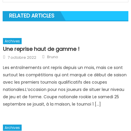
RELATED ARTICLES
Archives
Une reprise haut de gamme !
Author
Posted
Bruno
7 octobre 2022
on
Les entraînements ont repris depuis un mois, mais ce sont
surtout les compétitions qui ont marqué ce début de saison
avec les premiers tournois qualificatifs des coupes
nationales.L’occasion pour nos joueurs de situer leur niveau
de jeu et de forme. Coupe nationale rookie Le samedi 25
septembre se jouait, à la maison, le tournoi 1 […]
Archives