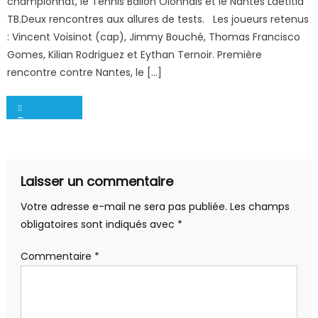
championnat, le Tennis Ballon Olonnais et le Nantes Laetitia
TB.Deux rencontres aux allures de tests. Les joueurs retenus
: Vincent Voisinot (cap), Jimmy Bouché, Thomas Francisco
Gomes, Kilian Rodriguez et Eythan Ternoir. Première
rencontre contre Nantes, le […]
Navigation
Des nouvelles des internationaux
de
l’article
Laisser un commentaire
Votre adresse e-mail ne sera pas publiée.
Les champs
obligatoires sont indiqués avec
*
Commentaire
*