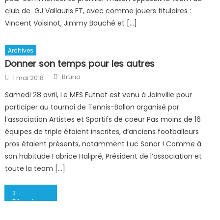
club de GJ Vallauris FT, avec comme jouers titulaires :
Vincent Voisinot, Jimmy Bouché et […]
Archives
Donner son temps pour les autres
Author
Posted
Bruno
1 mai 2018
on
Samedi 28 avril, Le MES Futnet est venu à Joinville pour
participer au tournoi de Tennis-Ballon organisé par
l’association Artistes et Sportifs de coeur Pas moins de 16
équipes de triple étaient inscrites, d’anciens footballeurs
pros étaient présents, notamment Luc Sonor ! Comme à
son habitude Fabrice Halipré, Président de l’association et
toute la team […]
Navigation
D1 : retour de la compétition
de