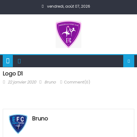
Skip
vendredi, août 07, 2026
to
content
Logo D1
Posted
Author
22 janvier 2020
Bruno
Comment(0)
on
Bruno