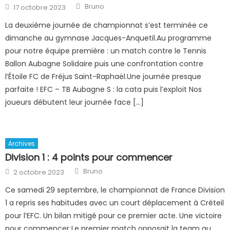
Author
Posted
Bruno
17 octobre 2023
on
La deuxième journée de championnat s’est terminée ce
dimanche au gymnase Jacques-Anquetil.Au programme
pour notre équipe première : un match contre le Tennis
Ballon Aubagne Solidaire puis une confrontation contre
l’Étoile FC de Fréjus Saint-Raphaël.Une journée presque
parfaite ! EFC – TB Aubagne S : la cata puis l’exploit Nos
joueurs débutent leur journée face […]
Archives
Division 1 : 4 points pour commencer
Author
Posted
Bruno
2 octobre 2023
on
Ce samedi 29 septembre, le championnat de France Division
1 a repris ses habitudes avec un court déplacement à Créteil
pour l’EFC. Un bilan mitigé pour ce premier acte. Une victoire
pour commencer Le premier match opposait la team au