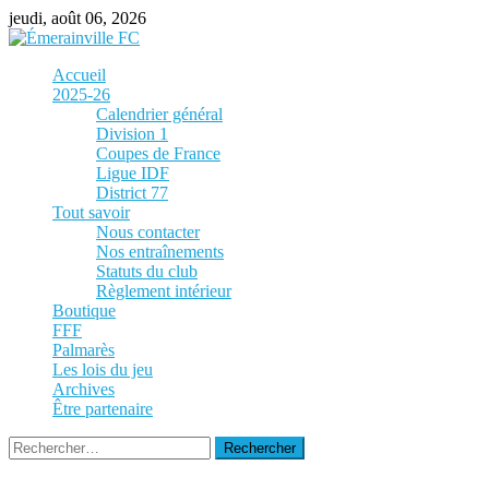
Skip
jeudi, août 06, 2026
to
content
Accueil
2025-26
Calendrier général
Division 1
Coupes de France
Ligue IDF
District 77
Tout savoir
Nous contacter
Nos entraînements
Statuts du club
Règlement intérieur
Boutique
FFF
Palmarès
Les lois du jeu
Archives
Être partenaire
Rechercher :