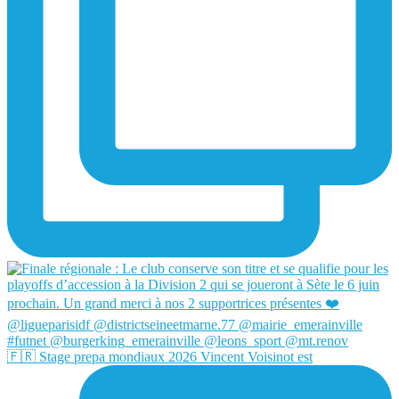
🇫🇷 Stage prepa mondiaux 2026 Vincent Voisinot est