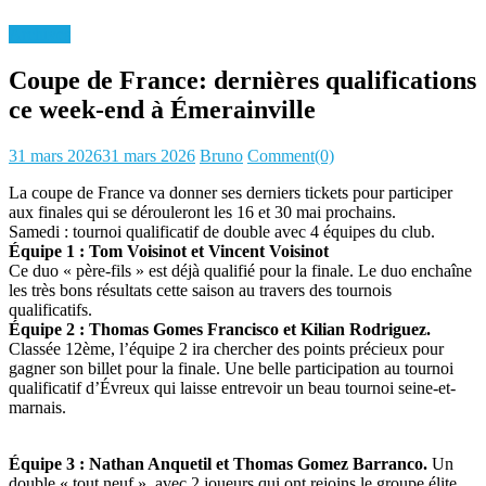
Archives
Coupe de France: dernières qualifications
ce week-end à Émerainville
Posted
Author
31 mars 2026
31 mars 2026
Bruno
Comment(0)
on
La coupe de France va donner ses derniers tickets pour participer
aux finales qui se dérouleront les 16 et 30 mai prochains.
Samedi : tournoi qualificatif de double avec 4 équipes du club.
Équipe 1 : Tom Voisinot et Vincent Voisinot
Ce duo « père-fils » est déjà qualifié pour la finale. Le duo enchaîne
les très bons résultats cette saison au travers des tournois
qualificatifs.
Équipe 2 : Thomas Gomes Francisco et Kilian Rodriguez.
Classée 12ème, l’équipe 2 ira chercher des points précieux pour
gagner son billet pour la finale. Une belle participation au tournoi
qualificatif d’Évreux qui laisse entrevoir un beau tournoi seine-et-
marnais.
Équipe 3 : Nathan Anquetil et Thomas Gomez Barranco.
Un
double « tout neuf » avec 2 joueurs qui ont rejoins le groupe élite