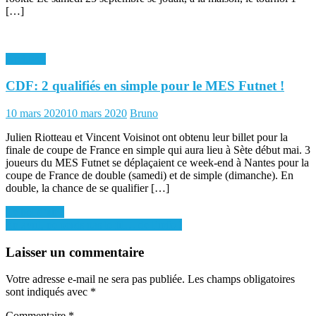
[…]
Archives
CDF: 2 qualifiés en simple pour le MES Futnet !
Posted
Author
10 mars 2020
10 mars 2020
Bruno
on
Julien Riotteau et Vincent Voisinot ont obtenu leur billet pour la
finale de coupe de France en simple qui aura lieu à Sète début mai. 3
joueurs du MES Futnet se déplaçaient ce week-end à Nantes pour la
coupe de France de double (samedi) et de simple (dimanche). En
double, la chance de se qualifier […]
Navigation
Le bol d’air !
En avril, ne perds pas le fil… de l’info !
de
l’article
Laisser un commentaire
Votre adresse e-mail ne sera pas publiée.
Les champs obligatoires
sont indiqués avec
*
Commentaire
*