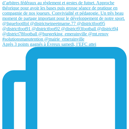
Après 3 points gagnés à Évreux samedi, l’EFC attei