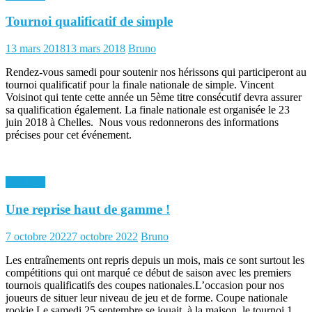
Tournoi qualificatif de simple
Posted
Author
13 mars 2018
13 mars 2018
Bruno
on
Rendez-vous samedi pour soutenir nos hérissons qui participeront au
tournoi qualificatif pour la finale nationale de simple. Vincent
Voisinot qui tente cette année un 5ème titre consécutif devra assurer
sa qualification également. La finale nationale est organisée le 23
juin 2018 à Chelles. Nous vous redonnerons des informations
précises pour cet événement.
Archives
Une reprise haut de gamme !
Posted
Author
7 octobre 2022
7 octobre 2022
Bruno
on
Les entraînements ont repris depuis un mois, mais ce sont surtout les
compétitions qui ont marqué ce début de saison avec les premiers
tournois qualificatifs des coupes nationales.L’occasion pour nos
joueurs de situer leur niveau de jeu et de forme. Coupe nationale
rookie Le samedi 25 septembre se jouait, à la maison, le tournoi 1