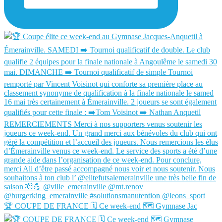
🏆 COUPE DE FRANCE 🗓️ Ce week-end 🗺️ Gymnase Jac