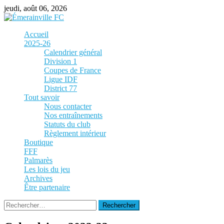
Skip
jeudi, août 06, 2026
to
content
Accueil
2025-26
Calendrier général
Division 1
Coupes de France
Ligue IDF
District 77
Tout savoir
Nous contacter
Nos entraînements
Statuts du club
Règlement intérieur
Boutique
FFF
Palmarès
Les lois du jeu
Archives
Être partenaire
Rechercher :