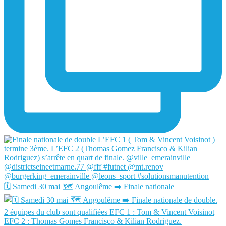
🗓️ Samedi 30 mai 🗺️ Angoulême ➡️ Finale nationale