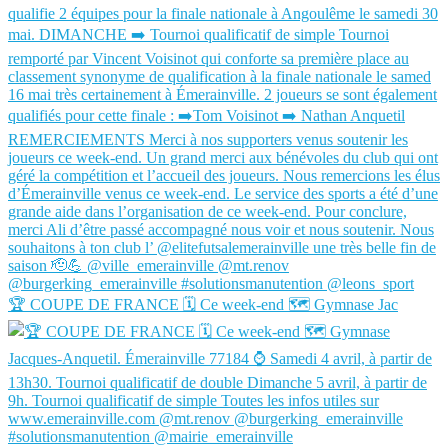
🏆 COUPE DE FRANCE 🗓️ Ce week-end 🗺️ Gymnase Jac