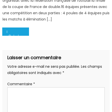
organisait avec la fédération française de football la finale
de la coupe de France de double.16 équipes présentes avec
une compétition en deux parties : 4 poules de 4 équipes puis
les matchs à élimination […]
Navigation
-©abphoto-4049
de
l’article
Laisser un commentaire
Votre adresse e-mail ne sera pas publiée.
Les champs
obligatoires sont indiqués avec
*
Commentaire
*