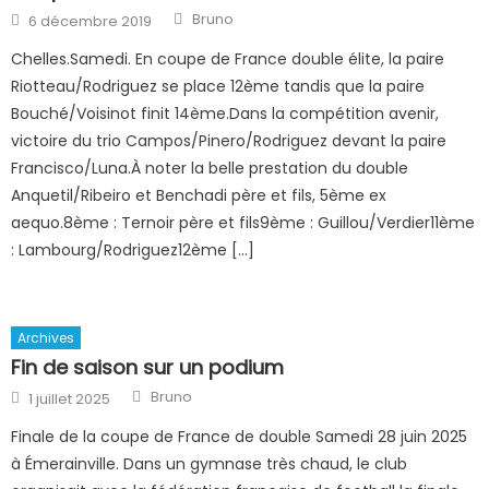
Author
Posted
Bruno
6 décembre 2019
on
Chelles.Samedi. En coupe de France double élite, la paire
Riotteau/Rodriguez se place 12ème tandis que la paire
Bouché/Voisinot finit 14ème.Dans la compétition avenir,
victoire du trio Campos/Pinero/Rodriguez devant la paire
Francisco/Luna.À noter la belle prestation du double
Anquetil/Ribeiro et Benchadi père et fils, 5ème ex
aequo.8ème : Ternoir père et fils9ème : Guillou/Verdier11ème
: Lambourg/Rodriguez12ème […]
Archives
Fin de saison sur un podium
Author
Posted
Bruno
1 juillet 2025
on
Finale de la coupe de France de double Samedi 28 juin 2025
à Émerainville. Dans un gymnase très chaud, le club