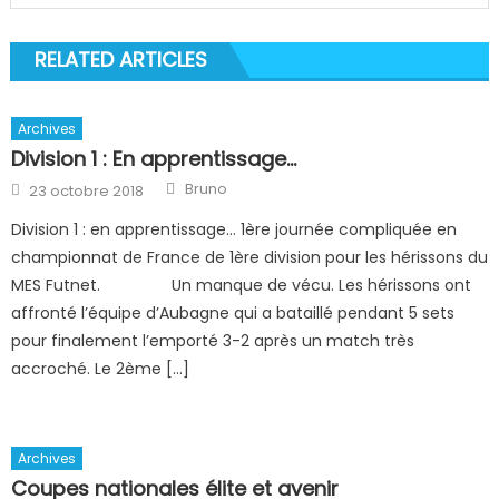
RELATED ARTICLES
Archives
Division 1 : En apprentissage…
Author
Posted
Bruno
23 octobre 2018
on
Division 1 : en apprentissage… 1ère journée compliquée en
championnat de France de 1ère division pour les hérissons du
MES Futnet. Un manque de vécu. Les hérissons ont
affronté l’équipe d’Aubagne qui a bataillé pendant 5 sets
pour finalement l’emporté 3-2 après un match très
accroché. Le 2ème […]
Archives
Coupes nationales élite et avenir