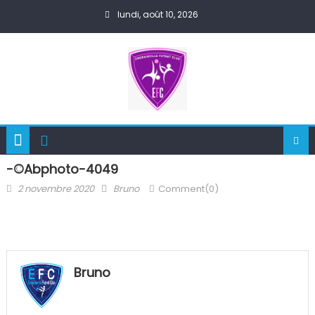
Skip
lundi, août 10, 2026
to
content
-©abphoto-4049
Posted
Author
2 novembre 2020
Bruno
Comment(0)
on
Bruno