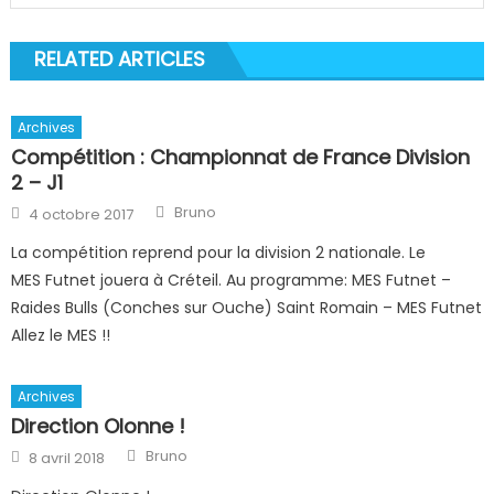
RELATED ARTICLES
Archives
Compétition : Championnat de France Division
2 – J1
Author
Posted
Bruno
4 octobre 2017
on
La compétition reprend pour la division 2 nationale. Le
MES Futnet jouera à Créteil. Au programme: MES Futnet –
Raides Bulls (Conches sur Ouche) Saint Romain – MES Futnet
Allez le MES !!
Archives
Direction Olonne !
Author
Posted
Bruno
8 avril 2018
on