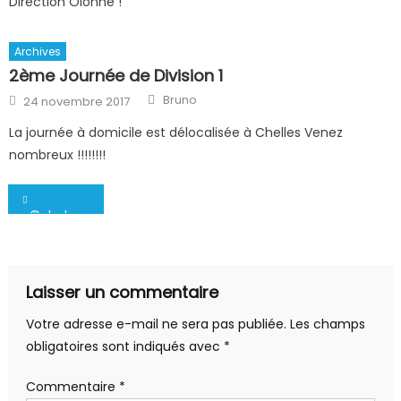
Direction Olonne !
Archives
2ème Journée de Division 1
Author
Posted
Bruno
24 novembre 2017
on
La journée à domicile est délocalisée à Chelles Venez
nombreux !!!!!!!!
Navigation
-©abphoto-3592
de
l’article
Laisser un commentaire
Votre adresse e-mail ne sera pas publiée.
Les champs
obligatoires sont indiqués avec
*
Commentaire
*