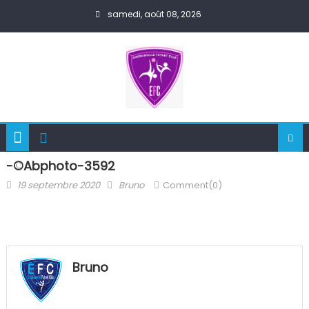
Skip
samedi, août 08, 2026
to
content
-©abphoto-3592
Posted
Author
19 septembre 2020
Bruno
Comment(0)
on
Bruno