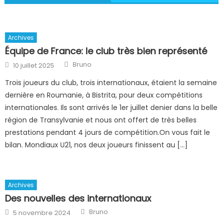
Archives
Équipe de France: le club très bien représenté
Author
Posted
Bruno
10 juillet 2025
on
Trois joueurs du club, trois internationaux, étaient la semaine
dernière en Roumanie, à Bistrita, pour deux compétitions
internationales. Ils sont arrivés le 1er juillet denier dans la belle
région de Transylvanie et nous ont offert de très belles
prestations pendant 4 jours de compétition.On vous fait le
bilan. Mondiaux U21, nos deux joueurs finissent au […]
Archives
Des nouvelles des internationaux
Author
Posted
Bruno
5 novembre 2024
on