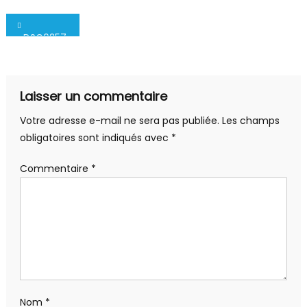
Navigation
_DSC6257
de
l’article
Laisser un commentaire
Votre adresse e-mail ne sera pas publiée.
Les champs
obligatoires sont indiqués avec
*
Commentaire
*
Nom
*