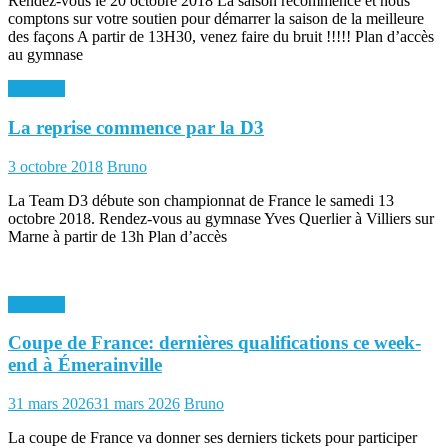
Rendez-vous le 20 octobre 2018 La saison recommence et nous
comptons sur votre soutien pour démarrer la saison de la meilleure
des façons A partir de 13H30, venez faire du bruit !!!!! Plan d’accès
au gymnase
Archives
La reprise commence par la D3
Posted
Author
3 octobre 2018
Bruno
on
La Team D3 débute son championnat de France le samedi 13
octobre 2018. Rendez-vous au gymnase Yves Querlier à Villiers sur
Marne à partir de 13h Plan d’accès
Archives
Coupe de France: dernières qualifications ce week-
end à Émerainville
Posted
Author
31 mars 2026
31 mars 2026
Bruno
on
La coupe de France va donner ses derniers tickets pour participer