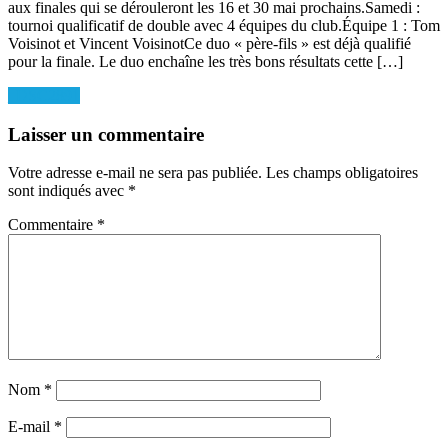
aux finales qui se dérouleront les 16 et 30 mai prochains.Samedi :
tournoi qualificatif de double avec 4 équipes du club.Équipe 1 : Tom
Voisinot et Vincent VoisinotCe duo « père-fils » est déjà qualifié
pour la finale. Le duo enchaîne les très bons résultats cette […]
Navigation
_DSC2891
de
Laisser un commentaire
l’article
Votre adresse e-mail ne sera pas publiée.
Les champs obligatoires
sont indiqués avec
*
Commentaire
*
Nom
*
E-mail
*