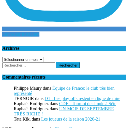
Suivre sur Instagram
Archives
Archives
Rechercher :
Commentaires récents
Philippe Maury
dans
Équipe de France: le club très bien
représenté
TERNOIR
dans
D1 : Les play-offs restent en ligne de mire
Raphaël Rodriguez
dans
CDF : Tournoi de simple à Sète
Raphaël Rodriguez
dans
UN MOIS DE SEPTEMBRE
TRÈS RICHE !
Tata Kiki
dans
Les joueurs de la saison 2020-21