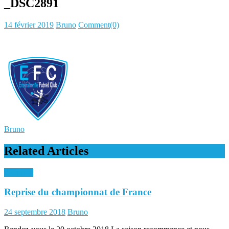
_DSC2891
Posted
Author
14 février 2019
Bruno
Comment(0)
on
Bruno
Related Articles
Archives
Reprise du championnat de France
Posted
Author
24 septembre 2018
Bruno
on