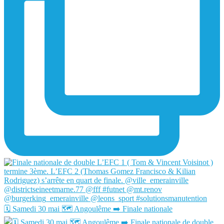
🗓️ Samedi 30 mai 🗺️ Angoulême ➡️ Finale nationale