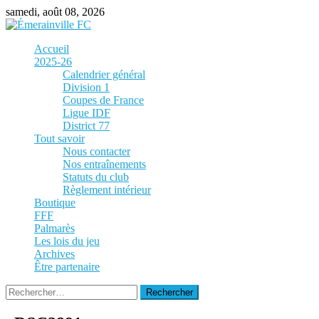
Skip
samedi, août 08, 2026
to
content
Accueil
2025-26
Calendrier général
Division 1
Coupes de France
Ligue IDF
District 77
Tout savoir
Nous contacter
Nos entraînements
Statuts du club
Règlement intérieur
Boutique
FFF
Palmarès
Les lois du jeu
Archives
Être partenaire
Rechercher :