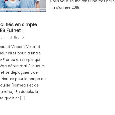
Nous vous souhaitons une très belle
fin d’année 2018
alifiés en simple
ES Futnet !
Author
Bruno
020
eau et Vincent Voisinot
eur billet pour la finale
 France en simple qui
 Sète début mai. 3 joueurs
et se déplaçaient ce
 Nantes pour la coupe de
double (samedi) et de
anche). En double, la
e qualifier […]