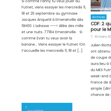
Si comme Fanny tu veux jouer au
Futnet, viens essayer les mercredis 11,
18 et 25 septembre au gymnase
Archives
Jacques Anquetil à Emerainville dès
CDF: 2 qu
19H00. L’adresse ——> Allée des mille
pour le M
et une nuits. 77184 Emerainville. Si
Posted
10 mars 2
comme Evan tu veux avoir la
on
banane… Viens essayer le Futnet !On
Julien Riott
t’accueille les mercredis 11, 18 et […]
ont obtenu l
de coupe de
aura lieu à
du MES Futn
week-end à
France de 
simple (dim
chance de s
Navigation