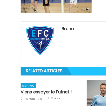
Bruno
RELATED ARTICLES
Archives
Viens essayer le Futnet !
Author
Posted
Bruno
29 mai 2019
on