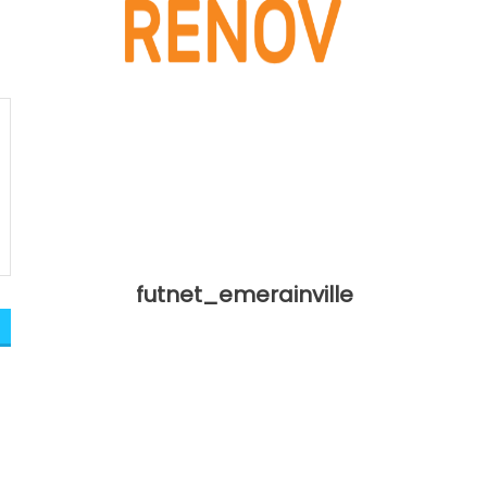
futnet_emerainville