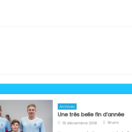
Archives
Une très belle fin d’année
Author
Posted
Bruno
15 décembre 2018
on