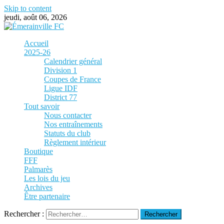
Skip to content
jeudi, août 06, 2026
Accueil
2025-26
Calendrier général
Division 1
Coupes de France
Ligue IDF
District 77
Tout savoir
Nous contacter
Nos entraînements
Statuts du club
Règlement intérieur
Boutique
FFF
Palmarès
Les lois du jeu
Archives
Être partenaire
Rechercher :