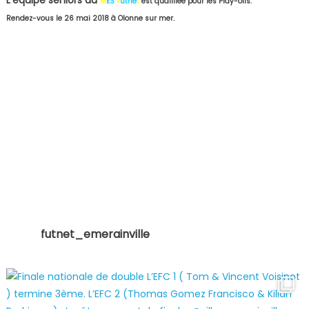
M
ES
F
utne
t
est qualifiée pour les Play-offs.
Rendez-vous le 26 mai 2018 à Olonne sur mer.
futnet_emerainville