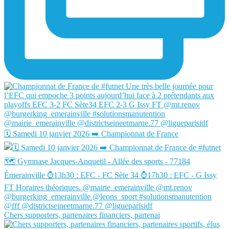
🗓️ Samedi 10 janvier 2026 ➡️ Championnat de France
Chers supporters, partenaires financiers, partenai