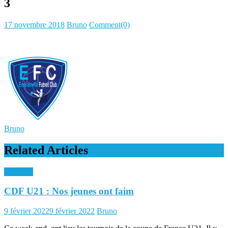
3
Posted
Author
17 novembre 2018
Bruno
Comment(0)
on
Bruno
Related Articles
Archives
CDF U21 : Nos jeunes ont faim
Posted
Author
9 février 2022
9 février 2022
Bruno
on