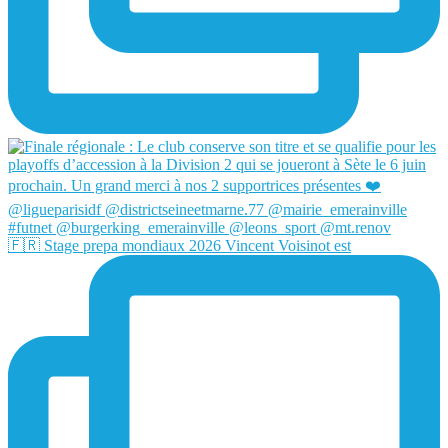
🇫🇷 Stage prepa mondiaux 2026 Vincent Voisinot est