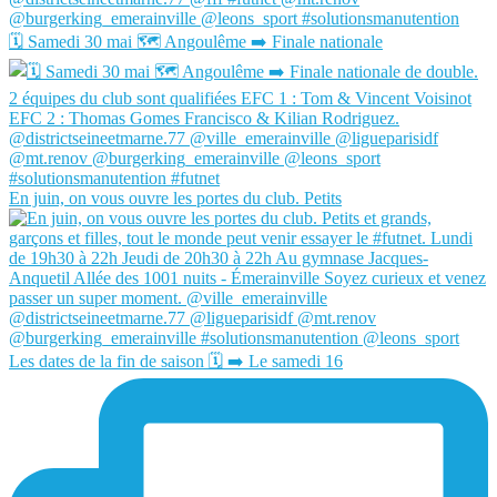
🗓️ Samedi 30 mai 🗺️ Angoulême ➡️ Finale nationale
En juin, on vous ouvre les portes du club. Petits
Les dates de la fin de saison 🗓️ ➡️ Le samedi 16