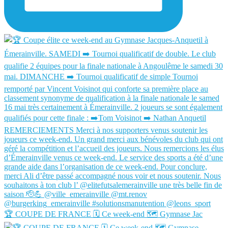
🏆 COUPE DE FRANCE 🗓️ Ce week-end 🗺️ Gymnase Jac