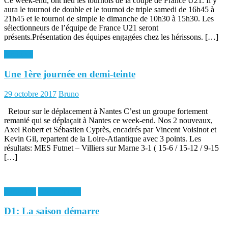
Ce week-end, ont lieu les tournois de la coupe de France U21. Il y
aura le tournoi de double et le tournoi de triple samedi de 16h45 à
21h45 et le tournoi de simple le dimanche de 10h30 à 15h30. Les
sélectionneurs de l’équipe de France U21 seront
présents.Présentation des équipes engagées chez les hérissons. […]
Archives
Une 1ère journée en demi-teinte
Posted
Author
29 octobre 2017
Bruno
on
Retour sur le déplacement à Nantes C’est un groupe fortement
remanié qui se déplaçait à Nantes ce week-end. Nos 2 nouveaux,
Axel Robert et Sébastien Cyprès, encadrés par Vincent Voisinot et
Kevin Gil, repartent de la Loire-Atlantique avec 3 points. Les
résultats: MES Futnet – Villiers sur Marne 3-1 ( 15-6 / 15-12 / 9-15
[…]
Actualités
Compétitions
D1: La saison démarre