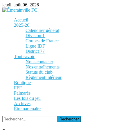
Skip
jeudi, août 06, 2026
to
content
Accueil
2025-26
Calendrier général
Division 1
Coupes de France
Ligue IDF
District 77
Tout savoir
Nous contacter
Nos entraînements
Statuts du club
Règlement intérieur
Boutique
FFF
Palmarès
Les lois du jeu
Archives
Être partenaire
Rechercher :