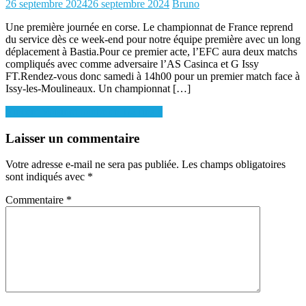
Posted
Author
26 septembre 2024
26 septembre 2024
Bruno
on
Une première journée en corse. Le championnat de France reprend
du service dès ce week-end pour notre équipe première avec un long
déplacement à Bastia.Pour ce premier acte, l’EFC aura deux matchs
compliqués avec comme adversaire l’AS Casinca et G Issy
FT.Rendez-vous donc samedi à 14h00 pour un premier match face à
Issy-les-Moulineaux. Un championnat […]
Navigation
Vincent Voisinot tombe en 1/2 finale
de
Laisser un commentaire
l’article
Votre adresse e-mail ne sera pas publiée.
Les champs obligatoires
sont indiqués avec
*
Commentaire
*