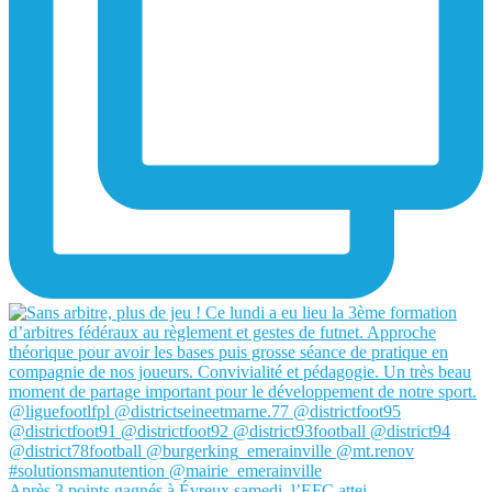
Après 3 points gagnés à Évreux samedi, l’EFC attei