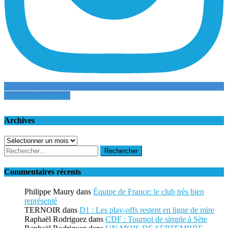
Suivre sur Instagram
Archives
Archives
Rechercher :
Commentaires récents
Philippe Maury
dans
Équipe de France: le club très bien
représenté
TERNOIR
dans
D1 : Les play-offs restent en ligne de mire
Raphaël Rodriguez
dans
CDF : Tournoi de simple à Sète