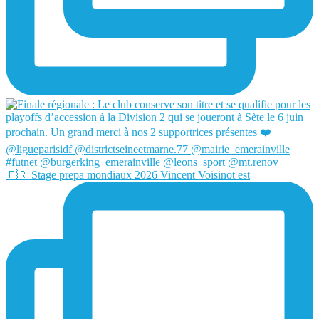
🇫🇷 Stage prepa mondiaux 2026 Vincent Voisinot est