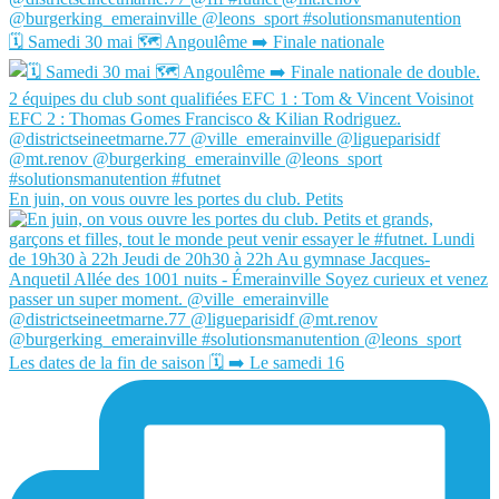
🗓️ Samedi 30 mai 🗺️ Angoulême ➡️ Finale nationale
En juin, on vous ouvre les portes du club. Petits
Les dates de la fin de saison 🗓️ ➡️ Le samedi 16