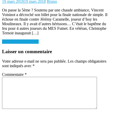
Posted
Author
19 mars 2018
19 mars 2018
Bruno
on
On passe la 5ème ? Soutenu par une chaude ambiance, Vincent
Voisinot a décroché son billet pour la finale nationale de simple. Il
échoue en finale contre Jérémy Caramelle, joueur d’Issy les
Moulineaux. Il y avait d’autres hérissons… C’était le baptême du
feu pour 4 autres joueurs du MES Futnet. En vétéran, Christophe
Ternoir inaugurait […]
Navigation
Tournoi de fin d’année
de
Laisser un commentaire
l’article
Votre adresse e-mail ne sera pas publiée.
Les champs obligatoires
sont indiqués avec
*
Commentaire
*