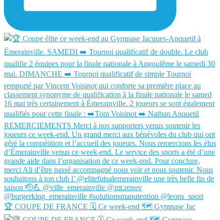
🏆 COUPE DE FRANCE 🗓️ Ce week-end 🗺️ Gymnase Jac