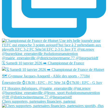
🗓️ Samedi 10 janvier 2026 ➡️ Championnat de France
Chers supporters, partenaires financiers, partenai