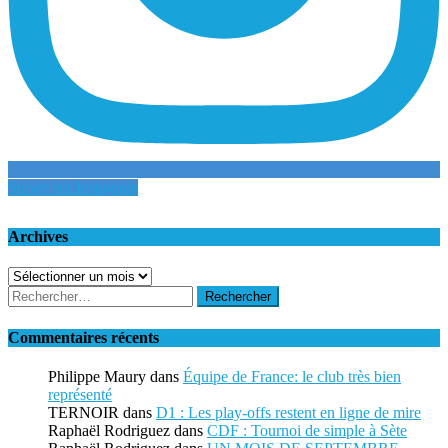
Suivre sur Instagram
Archives
Archives
Rechercher :
Commentaires récents
Philippe Maury
dans
Équipe de France: le club très bien
représenté
TERNOIR
dans
D1 : Les play-offs restent en ligne de mire
Raphaël Rodriguez
dans
CDF : Tournoi de simple à Sète