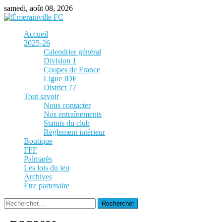
Skip
samedi, août 08, 2026
to
content
Accueil
2025-26
Calendrier général
Division 1
Coupes de France
Ligue IDF
District 77
Tout savoir
Nous contacter
Nos entraînements
Statuts du club
Règlement intérieur
Boutique
FFF
Palmarès
Les lois du jeu
Archives
Être partenaire
Rechercher :