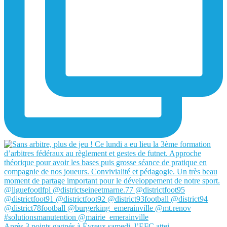
Après 3 points gagnés à Évreux samedi, l’EFC attei