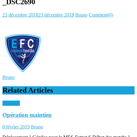
_DSC2690
Posted
Author
23 décembre 2018
23 décembre 2018
Bruno
Comment(0)
on
Bruno
Related Articles
Archives
Opération maintien
Posted
Author
8 février 2019
Bruno
on