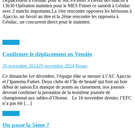
Déplacement à Génilac pour le MES-Futnet S Début des matchs à
13h30 Opération maintien pour le MES Futnet ce samedi à Génilac
avec 2 matchs importants.La 1ère rencontre opposera les hérissons à
Ajaccio, un favori au titre et la 2ème rencontre les opposera à
Génilac, un concurrent direct pour le maintien.
Archives
Confirmer le déplacement en Vendée
Posted
Author
26 novembre 2024
29 novembre 2024
Bruno
on
Ce dimanche 1er décembre, l’équipe élite se mesure à l’AC Ajaccio
et l’Ipanema Futnet. Deux clubs de l’île de beauté qui font un bon
début de saison.En manque de points au classement, nos joueurs
devront confirmer la prestation de la troisième journée de
championnat aux sables-d’Olonne. Le 16 novembre dernier, l’EFC
n’a pas été […]
Archives
On passe la 5ème ?