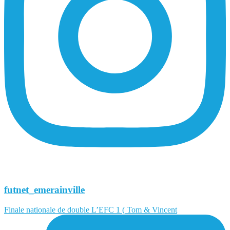
futnet_emerainville
Finale nationale de double L’EFC 1 ( Tom & Vincent