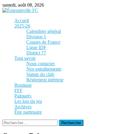
Skip
samedi, août 08, 2026
to
content
Accueil
2025-26
Calendrier général
Division 1
Coupes de France
Ligue IDF
District 77
Tout savoir
Nous contacter
Nos entraînements
Statuts du club
Règlement intérieur
Boutique
FFF
Palmarès
Les lois du jeu
Archives
Être partenaire
Rechercher :