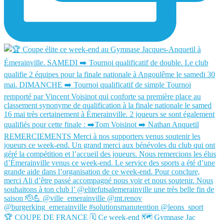
🏆 COUPE DE FRANCE 🗓️ Ce week-end 🗺️ Gymnase Jac