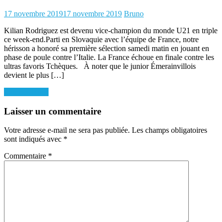
Posted
Author
17 novembre 2019
17 novembre 2019
Bruno
on
Kilian Rodriguez est devenu vice-champion du monde U21 en triple
ce week-end.Parti en Slovaquie avec l’équipe de France, notre
hérisson a honoré sa première sélection samedi matin en jouant en
phase de poule contre l’Italie. La France échoue en finale contre les
ultras favoris Tchèques. À noter que le junior Émerainvillois
devient le plus […]
Navigation
Campos Brice
de
Laisser un commentaire
l’article
Votre adresse e-mail ne sera pas publiée.
Les champs obligatoires
sont indiqués avec
*
Commentaire
*