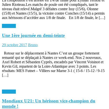
La compétition s’est arrêtée en 1/4 de finale pour Eythan Ternoir et
Julien Riotteau.Les matchs de poule ont été compliqués, tant le
niveau était relevé.Malgré 3 défaites contre Issy (15/6), Olonne
(15/8) et Nantes (15/5), la victoire contre Conches (15/14) a permis
aux hérissons d’accéder aux 1/8 de finale. En 1/8 de finale, le […]
Archives
Une 1ère journée en demi-teinte
Posted
Author
29 octobre 2017
Bruno
on
Retour sur le déplacement à Nantes C’est un groupe fortement
remanié qui se déplaçait à Nantes ce week-end. Nos 2 nouveaux,
Axel Robert et Sébastien Cyprès, encadrés par Vincent Voisinot et
Kevin Gil, repartent de la Loire-Atlantique avec 3 points. Les
résultats: MES Futnet – Villiers sur Marne 3-1 ( 15-6 / 15-12 / 9-15
[…]
Archives
Mondiaux U21: Un hérisson vice-champion du
monde !