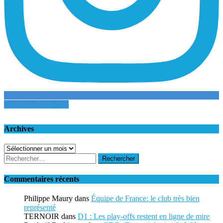
Suivre sur Instagram
Archives
Archives
Rechercher :
Commentaires récents
Philippe Maury
dans
Équipe de France: le club très bien
représenté
TERNOIR
dans
D1 : Les play-offs restent en ligne de mire