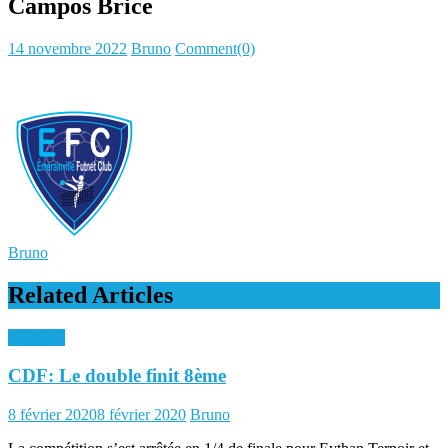
Campos Brice
Posted
Author
14 novembre 2022
Bruno
Comment(0)
on
Bruno
Related Articles
Archives
CDF: Le double finit 8ème
Posted
Author
8 février 2020
8 février 2020
Bruno
on